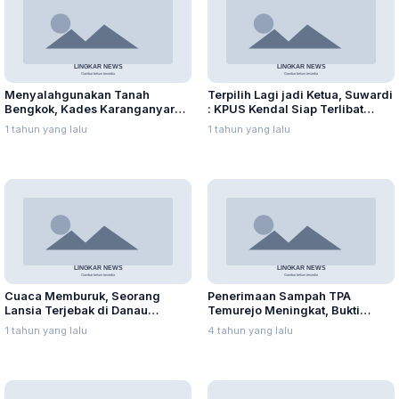
Menyalahgunakan Tanah
Terpilih Lagi jadi Ketua, Suwardi
Bengkok, Kades Karanganyar
: KPUS Kendal Siap Terlibat
Ditangkap Kejari
Suplai Telur untuk MBG
1 tahun yang lalu
1 tahun yang lalu
Cuaca Memburuk, Seorang
Penerimaan Sampah TPA
Lansia Terjebak di Danau
Temurejo Meningkat, Bukti
Rawapening Saat Mencari
Masyarakat Blora Peduli
1 tahun yang lalu
4 tahun yang lalu
Enceng Gondok
Kebersihan