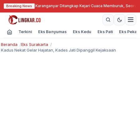
ngkok, Kades Karanganyar Ditangkap Kejari
·
Cuaca Memburuk, Seorang Lan
Breaking News
Terkini
Eks Banyumas
Eks Kedu
Eks Pati
Eks Pekal
Beranda
Eks Surakarta
Kadus Nekat Gelar Hajatan, Kades Jati Dipanggil Kejaksaan