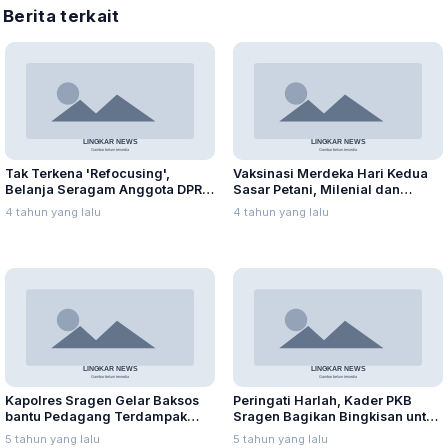
Berita terkait
Tak Terkena 'Refocusing',
Vaksinasi Merdeka Hari Kedua
Belanja Seragam Anggota DPRD
Sasar Petani, Milenial dan
Capai Ratusan Juta
Pegawai SPBU
4 tahun yang lalu
4 tahun yang lalu
Kapolres Sragen Gelar Baksos
Peringati Harlah, Kader PKB
bantu Pedagang Terdampak
Sragen Bagikan Bingkisan untuk
PPKM
Keluarga Isoman
5 tahun yang lalu
5 tahun yang lalu