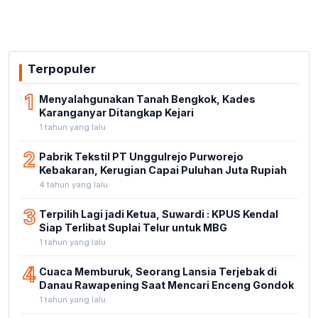
Terpopuler
1
Menyalahgunakan Tanah Bengkok, Kades
Karanganyar Ditangkap Kejari
1 tahun yang lalu
2
Pabrik Tekstil PT Unggulrejo Purworejo
Kebakaran, Kerugian Capai Puluhan Juta Rupiah
4 tahun yang lalu
3
Terpilih Lagi jadi Ketua, Suwardi : KPUS Kendal
Siap Terlibat Suplai Telur untuk MBG
1 tahun yang lalu
4
Cuaca Memburuk, Seorang Lansia Terjebak di
Danau Rawapening Saat Mencari Enceng Gondok
1 tahun yang lalu