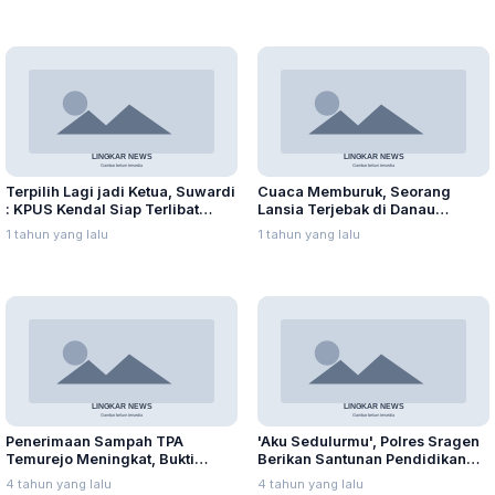
Terpilih Lagi jadi Ketua, Suwardi
Cuaca Memburuk, Seorang
: KPUS Kendal Siap Terlibat
Lansia Terjebak di Danau
Suplai Telur untuk MBG
Rawapening Saat Mencari
1 tahun yang lalu
1 tahun yang lalu
Enceng Gondok
Penerimaan Sampah TPA
'Aku Sedulurmu', Polres Sragen
Temurejo Meningkat, Bukti
Berikan Santunan Pendidikan
Masyarakat Blora Peduli
Anak Yatim Piatu
4 tahun yang lalu
4 tahun yang lalu
Kebersihan