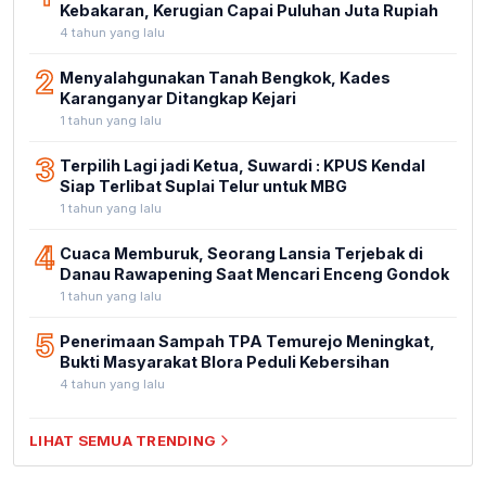
Kebakaran, Kerugian Capai Puluhan Juta Rupiah
4 tahun yang lalu
2
Menyalahgunakan Tanah Bengkok, Kades
Karanganyar Ditangkap Kejari
1 tahun yang lalu
3
Terpilih Lagi jadi Ketua, Suwardi : KPUS Kendal
Siap Terlibat Suplai Telur untuk MBG
1 tahun yang lalu
4
Cuaca Memburuk, Seorang Lansia Terjebak di
Danau Rawapening Saat Mencari Enceng Gondok
1 tahun yang lalu
5
Penerimaan Sampah TPA Temurejo Meningkat,
Bukti Masyarakat Blora Peduli Kebersihan
4 tahun yang lalu
LIHAT SEMUA TRENDING