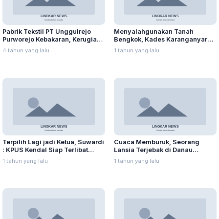
Pabrik Tekstil PT Unggulrejo
Menyalahgunakan Tanah
Purworejo Kebakaran, Kerugian
Bengkok, Kades Karanganyar
Capai Puluhan Juta Rupiah
Ditangkap Kejari
4 tahun yang lalu
1 tahun yang lalu
Terpilih Lagi jadi Ketua, Suwardi
Cuaca Memburuk, Seorang
: KPUS Kendal Siap Terlibat
Lansia Terjebak di Danau
Suplai Telur untuk MBG
Rawapening Saat Mencari
1 tahun yang lalu
1 tahun yang lalu
Enceng Gondok