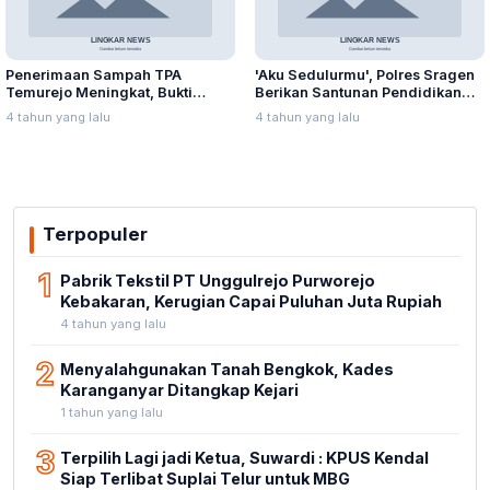
Penerimaan Sampah TPA
'Aku Sedulurmu', Polres Sragen
Temurejo Meningkat, Bukti
Berikan Santunan Pendidikan
Masyarakat Blora Peduli
Anak Yatim Piatu
4 tahun yang lalu
4 tahun yang lalu
Kebersihan
Terpopuler
1
Pabrik Tekstil PT Unggulrejo Purworejo
Kebakaran, Kerugian Capai Puluhan Juta Rupiah
4 tahun yang lalu
2
Menyalahgunakan Tanah Bengkok, Kades
Karanganyar Ditangkap Kejari
1 tahun yang lalu
3
Terpilih Lagi jadi Ketua, Suwardi : KPUS Kendal
Siap Terlibat Suplai Telur untuk MBG