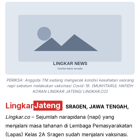
PERIKSA: Anggota TNI sedang mengecek kondisi kesehatan seorang
napi sebelum melakukan vaksinasi Covid-19. (MUKHTARUL HAFIDH
KORAN LINGKAR JATENG/ LINGKAR.CO)
Lingkar
Jateng
SRAGEN, JAWA TENGAH,
Lingkar.co
– Sejumlah narapidana (napi) yang
menjalani masa tahanan di Lembaga Pemasyarakatan
(
Lapas
) Kelas 2A
Sragen
sudah menjalani vaksinasi.