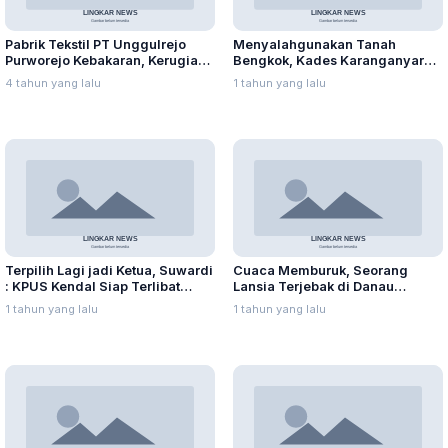
Pabrik Tekstil PT Unggulrejo
Menyalahgunakan Tanah
Purworejo Kebakaran, Kerugian
Bengkok, Kades Karanganyar
Capai Puluhan Juta Rupiah
Ditangkap Kejari
4 tahun yang lalu
1 tahun yang lalu
Terpilih Lagi jadi Ketua, Suwardi
Cuaca Memburuk, Seorang
: KPUS Kendal Siap Terlibat
Lansia Terjebak di Danau
Suplai Telur untuk MBG
Rawapening Saat Mencari
1 tahun yang lalu
1 tahun yang lalu
Enceng Gondok