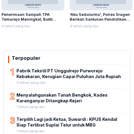
Penerimaan Sampah TPA
'Aku Sedulurmu', Polres Sragen
Temurejo Meningkat, Bukti
Berikan Santunan Pendidikan
Masyarakat Blora Peduli
Anak Yatim Piatu
4 tahun yang lalu
4 tahun yang lalu
Kebersihan
Terpopuler
1
Pabrik Tekstil PT Unggulrejo Purworejo
Kebakaran, Kerugian Capai Puluhan Juta Rupiah
4 tahun yang lalu
2
Menyalahgunakan Tanah Bengkok, Kades
Karanganyar Ditangkap Kejari
1 tahun yang lalu
3
Terpilih Lagi jadi Ketua, Suwardi : KPUS Kendal
Siap Terlibat Suplai Telur untuk MBG
1 tahun yang lalu