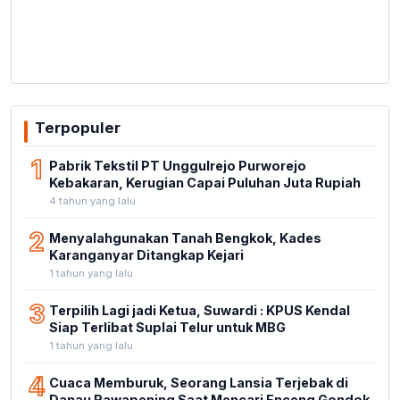
Terpopuler
1
Pabrik Tekstil PT Unggulrejo Purworejo
Kebakaran, Kerugian Capai Puluhan Juta Rupiah
4 tahun yang lalu
2
Menyalahgunakan Tanah Bengkok, Kades
Karanganyar Ditangkap Kejari
1 tahun yang lalu
3
Terpilih Lagi jadi Ketua, Suwardi : KPUS Kendal
Siap Terlibat Suplai Telur untuk MBG
1 tahun yang lalu
4
Cuaca Memburuk, Seorang Lansia Terjebak di
Danau Rawapening Saat Mencari Enceng Gondok