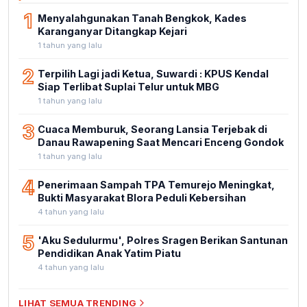
1
Menyalahgunakan Tanah Bengkok, Kades
Karanganyar Ditangkap Kejari
1 tahun yang lalu
2
Terpilih Lagi jadi Ketua, Suwardi : KPUS Kendal
Siap Terlibat Suplai Telur untuk MBG
1 tahun yang lalu
3
Cuaca Memburuk, Seorang Lansia Terjebak di
Danau Rawapening Saat Mencari Enceng Gondok
1 tahun yang lalu
4
Penerimaan Sampah TPA Temurejo Meningkat,
Bukti Masyarakat Blora Peduli Kebersihan
4 tahun yang lalu
5
'Aku Sedulurmu', Polres Sragen Berikan Santunan
Pendidikan Anak Yatim Piatu
4 tahun yang lalu
LIHAT SEMUA TRENDING