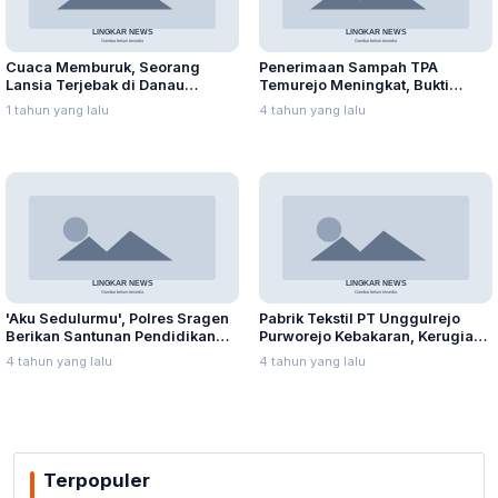
Cuaca Memburuk, Seorang
Penerimaan Sampah TPA
Lansia Terjebak di Danau
Temurejo Meningkat, Bukti
Rawapening Saat Mencari
Masyarakat Blora Peduli
1 tahun yang lalu
4 tahun yang lalu
Enceng Gondok
Kebersihan
'Aku Sedulurmu', Polres Sragen
Pabrik Tekstil PT Unggulrejo
Berikan Santunan Pendidikan
Purworejo Kebakaran, Kerugian
Anak Yatim Piatu
Capai Puluhan Juta Rupiah
4 tahun yang lalu
4 tahun yang lalu
Terpopuler