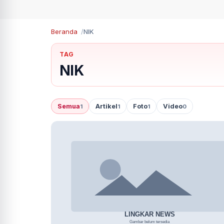
Beranda
NIK
TAG
NIK
Semua
Artikel
Foto
Video
1
1
1
0