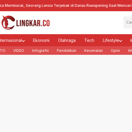
emburuk, Seorang Lansia Terjebak di Danau Rawapening Saat Mencari En
nternasional
Ekonomi
Olahraga
Tech
Lifestyle
I
TO
VIDEO
Infografis
Pendidikan
Kesehatan
Opini
Wi