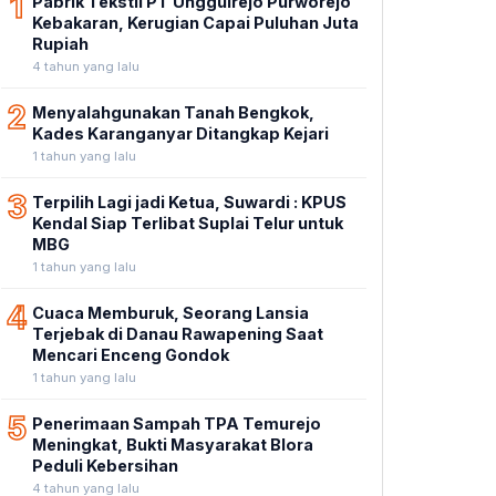
1
Pabrik Tekstil PT Unggulrejo Purworejo
Kebakaran, Kerugian Capai Puluhan Juta
Rupiah
4 tahun yang lalu
2
Menyalahgunakan Tanah Bengkok,
Kades Karanganyar Ditangkap Kejari
1 tahun yang lalu
3
Terpilih Lagi jadi Ketua, Suwardi : KPUS
Kendal Siap Terlibat Suplai Telur untuk
MBG
1 tahun yang lalu
4
Cuaca Memburuk, Seorang Lansia
Terjebak di Danau Rawapening Saat
Mencari Enceng Gondok
1 tahun yang lalu
5
Penerimaan Sampah TPA Temurejo
Meningkat, Bukti Masyarakat Blora
Peduli Kebersihan
4 tahun yang lalu