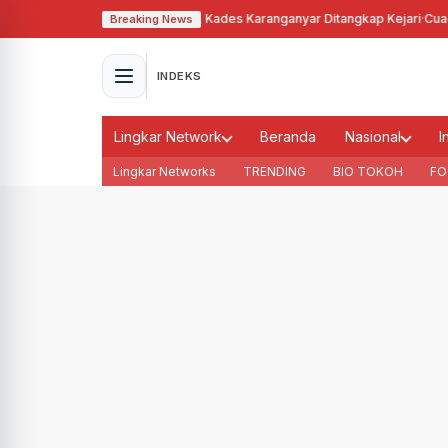
alahgunakan Tanah Bengkok, Kades Karanganyar Ditangkap Kejari
·
Cuaca M
Breaking News
INDEKS
Lingkar Network
Beranda
Nasional
I
Lingkar Networks
TRENDING
BIO TOKOH
FO