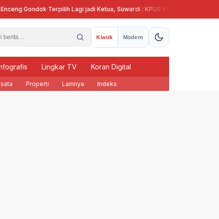
ceng Gondok
·
Terpilih Lagi jadi Ketua, Suwardi : KPUS Kendal Siap Terlibat Su
Klasik
Modern
nfografis
Lingkar TV
Koran Digital
sata
Properti
Lainnya
Indeks