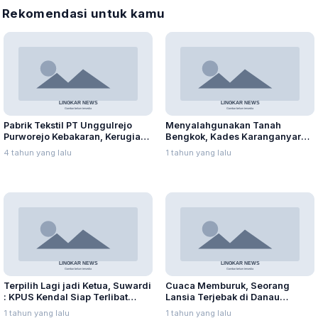
Rekomendasi untuk kamu
Pabrik Tekstil PT Unggulrejo
Menyalahgunakan Tanah
Purworejo Kebakaran, Kerugian
Bengkok, Kades Karanganyar
Capai Puluhan Juta Rupiah
Ditangkap Kejari
4 tahun yang lalu
1 tahun yang lalu
Terpilih Lagi jadi Ketua, Suwardi
Cuaca Memburuk, Seorang
: KPUS Kendal Siap Terlibat
Lansia Terjebak di Danau
Suplai Telur untuk MBG
Rawapening Saat Mencari
1 tahun yang lalu
1 tahun yang lalu