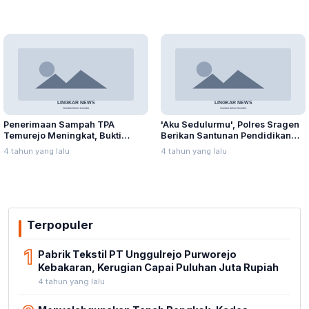
Enceng Gondok
Penerimaan Sampah TPA
'Aku Sedulurmu', Polres Sragen
Temurejo Meningkat, Bukti
Berikan Santunan Pendidikan
Masyarakat Blora Peduli
Anak Yatim Piatu
4 tahun yang lalu
4 tahun yang lalu
Kebersihan
Terpopuler
1
Pabrik Tekstil PT Unggulrejo Purworejo
Kebakaran, Kerugian Capai Puluhan Juta Rupiah
4 tahun yang lalu