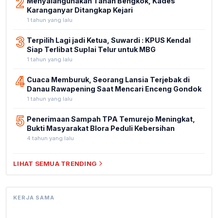
2
Menyalahgunakan Tanah Bengkok, Kades
Karanganyar Ditangkap Kejari
1 tahun yang lalu
3
Terpilih Lagi jadi Ketua, Suwardi : KPUS Kendal
Siap Terlibat Suplai Telur untuk MBG
1 tahun yang lalu
4
Cuaca Memburuk, Seorang Lansia Terjebak di
Danau Rawapening Saat Mencari Enceng Gondok
1 tahun yang lalu
5
Penerimaan Sampah TPA Temurejo Meningkat,
Bukti Masyarakat Blora Peduli Kebersihan
4 tahun yang lalu
LIHAT SEMUA TRENDING
KERJA SAMA