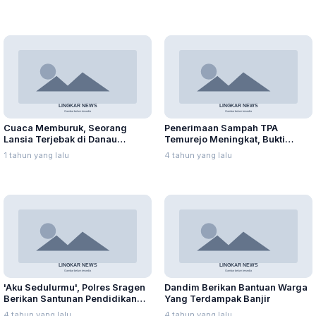
Cuaca Memburuk, Seorang
Penerimaan Sampah TPA
Lansia Terjebak di Danau
Temurejo Meningkat, Bukti
Rawapening Saat Mencari
Masyarakat Blora Peduli
1 tahun yang lalu
4 tahun yang lalu
Enceng Gondok
Kebersihan
'Aku Sedulurmu', Polres Sragen
Dandim Berikan Bantuan Warga
Berikan Santunan Pendidikan
Yang Terdampak Banjir
Anak Yatim Piatu
4 tahun yang lalu
4 tahun yang lalu