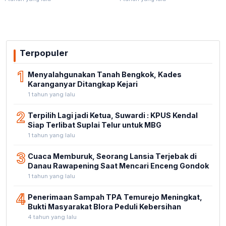
Terpopuler
1
Menyalahgunakan Tanah Bengkok, Kades
Karanganyar Ditangkap Kejari
1 tahun yang lalu
2
Terpilih Lagi jadi Ketua, Suwardi : KPUS Kendal
Siap Terlibat Suplai Telur untuk MBG
1 tahun yang lalu
3
Cuaca Memburuk, Seorang Lansia Terjebak di
Danau Rawapening Saat Mencari Enceng Gondok
1 tahun yang lalu
4
Penerimaan Sampah TPA Temurejo Meningkat,
Bukti Masyarakat Blora Peduli Kebersihan
4 tahun yang lalu