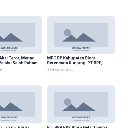
Aksi Teror, Menag
MPC PP Kabupaten Blora
Pelaku Salah Pahami
Berencana Kunjungi PT BPE,
Munaji: Silaturahmi
lu
3 tahun yang lalu
 Tanam, Harga
PT. BPR BKK Blora Gelar Lomba