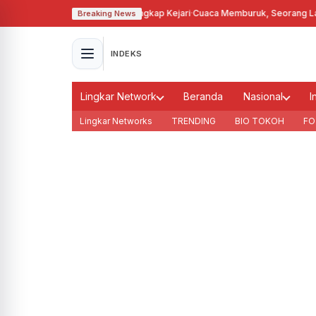
, Kades Karanganyar Ditangkap Kejari
·
Cuaca Memburuk, Seorang Lansia T
Breaking News
INDEKS
Lingkar Network
Beranda
Nasional
I
Lingkar Networks
TRENDING
BIO TOKOH
FO