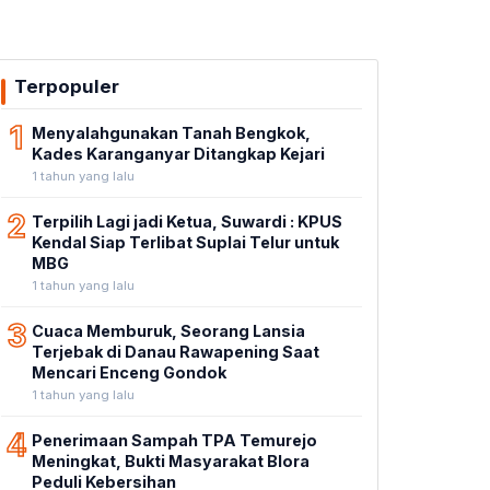
Terpopuler
1
Menyalahgunakan Tanah Bengkok,
Kades Karanganyar Ditangkap Kejari
1 tahun yang lalu
2
Terpilih Lagi jadi Ketua, Suwardi : KPUS
Kendal Siap Terlibat Suplai Telur untuk
MBG
1 tahun yang lalu
3
Cuaca Memburuk, Seorang Lansia
Terjebak di Danau Rawapening Saat
Mencari Enceng Gondok
1 tahun yang lalu
4
Penerimaan Sampah TPA Temurejo
Meningkat, Bukti Masyarakat Blora
Peduli Kebersihan