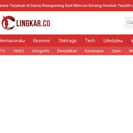
erjebak di Danau Rawapening Saat Mencari Enceng Gondok
·
Terpilih Lagi j
nternasional
Ekonomi
Olahraga
Tech
Lifestyle
I
TO
VIDEO
Infografis
Pendidikan
Kesehatan
Opini
Wi