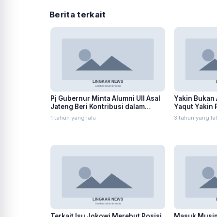
Berita terkait
Pj Gubernur Minta Alumni UII Asal
Yakin Bukan 
Jateng Beri Kontribusi dalam
Yaqut Yakin 
Pembangunan Daerah
Agama
1 tahun yang lalu
3 tahun yang la
Terkait Isu Jokowi Merebut Posisi
Masuk Musim