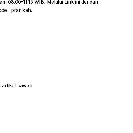
am 08.00-11.15 WIB, Melalui Link
ini
dengan
de : pranikah.