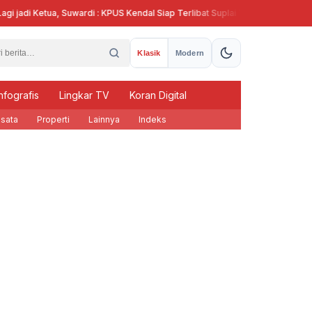
adi Ketua, Suwardi : KPUS Kendal Siap Terlibat Suplai Telur untuk MBG
M
Klasik
Modern
nfografis
Lingkar TV
Koran Digital
sata
Properti
Lainnya
Indeks