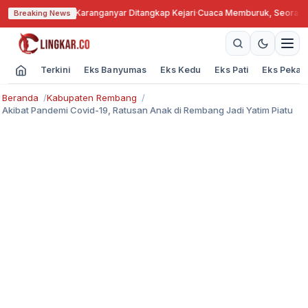
gkok, Kades Karanganyar Ditangkap Kejari
·
Cuaca Memburuk, Seorang Lans
Breaking News
Terkini
Eks Banyumas
Eks Kedu
Eks Pati
Eks Pekal
Beranda
Kabupaten Rembang
Akibat Pandemi Covid-19, Ratusan Anak di Rembang Jadi Yatim Piatu