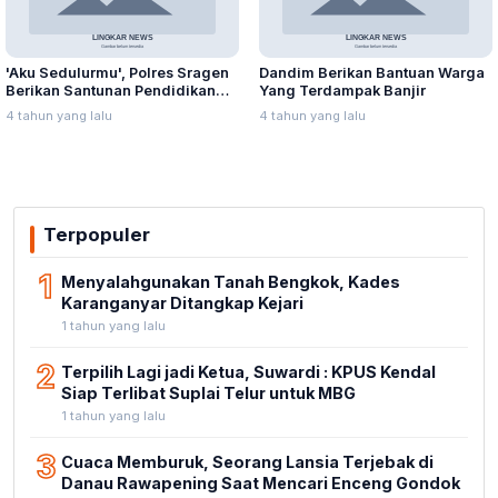
'Aku Sedulurmu', Polres Sragen
Dandim Berikan Bantuan Warga
Berikan Santunan Pendidikan
Yang Terdampak Banjir
Anak Yatim Piatu
4 tahun yang lalu
4 tahun yang lalu
Terpopuler
1
Menyalahgunakan Tanah Bengkok, Kades
Karanganyar Ditangkap Kejari
1 tahun yang lalu
2
Terpilih Lagi jadi Ketua, Suwardi : KPUS Kendal
Siap Terlibat Suplai Telur untuk MBG
1 tahun yang lalu
3
Cuaca Memburuk, Seorang Lansia Terjebak di
Danau Rawapening Saat Mencari Enceng Gondok