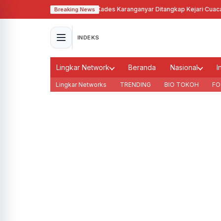
hgunakan Tanah Bengkok, Kades Karanganyar Ditangkap Kejari
·
Cuaca Memb
Breaking News
INDEKS
Lingkar Network
Beranda
Nasional
I
Lingkar Networks
TRENDING
BIO TOKOH
FO