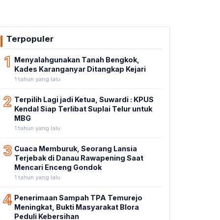
Terpopuler
1
Menyalahgunakan Tanah Bengkok,
Kades Karanganyar Ditangkap Kejari
1 tahun yang lalu
2
Terpilih Lagi jadi Ketua, Suwardi : KPUS
Kendal Siap Terlibat Suplai Telur untuk
MBG
1 tahun yang lalu
3
Cuaca Memburuk, Seorang Lansia
Terjebak di Danau Rawapening Saat
Mencari Enceng Gondok
1 tahun yang lalu
4
Penerimaan Sampah TPA Temurejo
Meningkat, Bukti Masyarakat Blora
Peduli Kebersihan