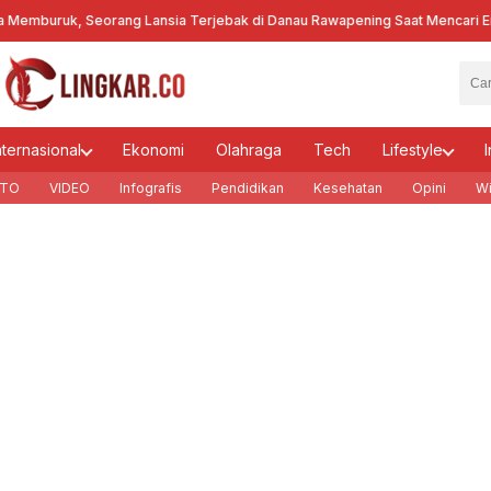
uruk, Seorang Lansia Terjebak di Danau Rawapening Saat Mencari Encen
nternasional
Ekonomi
Olahraga
Tech
Lifestyle
I
TO
VIDEO
Infografis
Pendidikan
Kesehatan
Opini
Wi