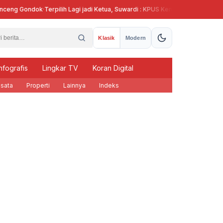
g Gondok
·
Terpilih Lagi jadi Ketua, Suwardi : KPUS Kendal Siap Terlibat Supla
Klasik
Modern
nfografis
Lingkar TV
Koran Digital
sata
Properti
Lainnya
Indeks