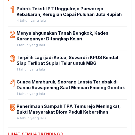
1
Pabrik Tekstil PT Unggulrejo Purworejo
Kebakaran, Kerugian Capai Puluhan Juta Rupiah
4 tahun yang lalu
2
Menyalahgunakan Tanah Bengkok, Kades
Karanganyar Ditangkap Kejari
1 tahun yang lalu
3
Terpilih Lagi jadi Ketua, Suwardi : KPUS Kendal
Siap Terlibat Suplai Telur untuk MBG
1 tahun yang lalu
4
Cuaca Memburuk, Seorang Lansia Terjebak di
Danau Rawapening Saat Mencari Enceng Gondok
1 tahun yang lalu
5
Penerimaan Sampah TPA Temurejo Meningkat,
Bukti Masyarakat Blora Peduli Kebersihan
4 tahun yang lalu
LIHAT SEMUA TRENDING