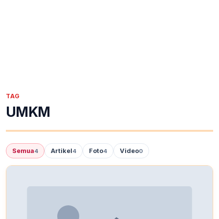
TAG
UMKM
Semua
Artikel
Foto
Video
4
4
4
0