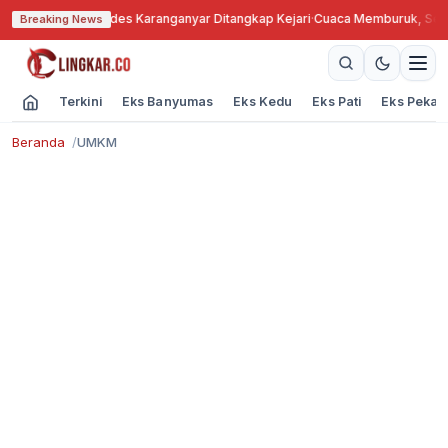
ah Bengkok, Kades Karanganyar Ditangkap Kejari
·
Cuaca Memburuk, Seoran
Breaking News
Terkini
Eks Banyumas
Eks Kedu
Eks Pati
Eks Pekal
Beranda
UMKM