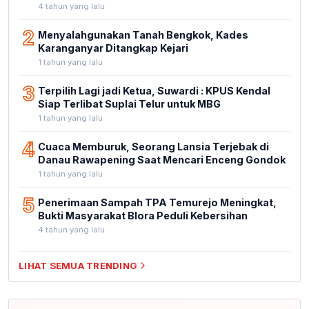
4 tahun yang lalu
2
Menyalahgunakan Tanah Bengkok, Kades
Karanganyar Ditangkap Kejari
1 tahun yang lalu
3
Terpilih Lagi jadi Ketua, Suwardi : KPUS Kendal
Siap Terlibat Suplai Telur untuk MBG
1 tahun yang lalu
4
Cuaca Memburuk, Seorang Lansia Terjebak di
Danau Rawapening Saat Mencari Enceng Gondok
1 tahun yang lalu
5
Penerimaan Sampah TPA Temurejo Meningkat,
Bukti Masyarakat Blora Peduli Kebersihan
4 tahun yang lalu
LIHAT SEMUA TRENDING