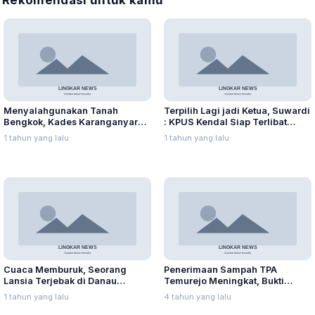
Menyalahgunakan Tanah
Terpilih Lagi jadi Ketua, Suwardi
Bengkok, Kades Karanganyar
: KPUS Kendal Siap Terlibat
Ditangkap Kejari
Suplai Telur untuk MBG
1 tahun yang lalu
1 tahun yang lalu
Cuaca Memburuk, Seorang
Penerimaan Sampah TPA
Lansia Terjebak di Danau
Temurejo Meningkat, Bukti
Rawapening Saat Mencari
Masyarakat Blora Peduli
1 tahun yang lalu
4 tahun yang lalu
Enceng Gondok
Kebersihan