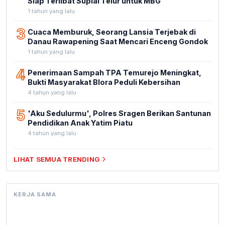
Siap Terlibat Suplai Telur untuk MBG
1 tahun yang lalu
3
Cuaca Memburuk, Seorang Lansia Terjebak di
Danau Rawapening Saat Mencari Enceng Gondok
1 tahun yang lalu
4
Penerimaan Sampah TPA Temurejo Meningkat,
Bukti Masyarakat Blora Peduli Kebersihan
4 tahun yang lalu
5
'Aku Sedulurmu', Polres Sragen Berikan Santunan
Pendidikan Anak Yatim Piatu
4 tahun yang lalu
LIHAT SEMUA TRENDING
KERJA SAMA