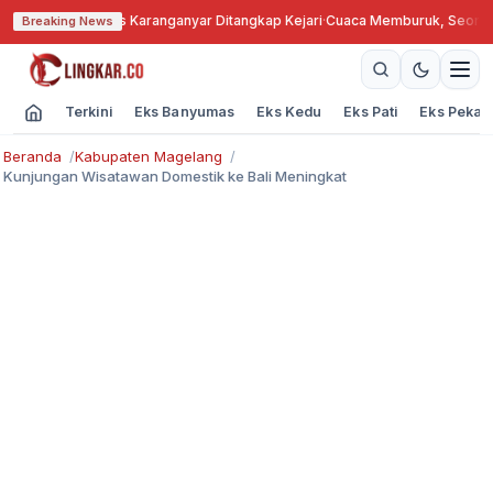
engkok, Kades Karanganyar Ditangkap Kejari
·
Cuaca Memburuk, Seorang La
Breaking News
Terkini
Eks Banyumas
Eks Kedu
Eks Pati
Eks Pekal
Beranda
Kabupaten Magelang
Kunjungan Wisatawan Domestik ke Bali Meningkat