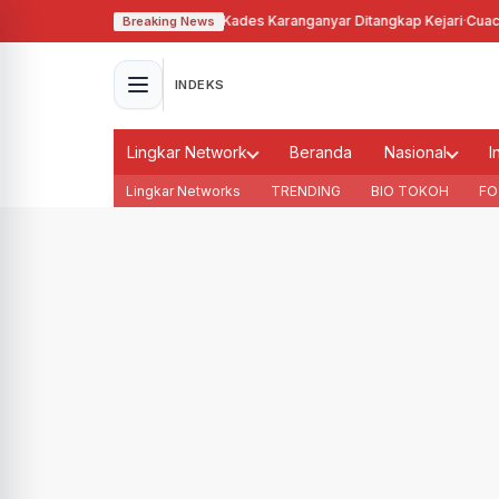
hgunakan Tanah Bengkok, Kades Karanganyar Ditangkap Kejari
·
Cuaca Memb
Breaking News
INDEKS
Lingkar Network
Beranda
Nasional
I
Lingkar Networks
TRENDING
BIO TOKOH
FO