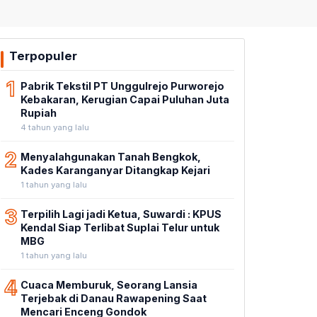
Terpopuler
1
Pabrik Tekstil PT Unggulrejo Purworejo
Kebakaran, Kerugian Capai Puluhan Juta
Rupiah
4 tahun yang lalu
2
Menyalahgunakan Tanah Bengkok,
Kades Karanganyar Ditangkap Kejari
1 tahun yang lalu
3
Terpilih Lagi jadi Ketua, Suwardi : KPUS
Kendal Siap Terlibat Suplai Telur untuk
MBG
1 tahun yang lalu
4
Cuaca Memburuk, Seorang Lansia
Terjebak di Danau Rawapening Saat
Mencari Enceng Gondok