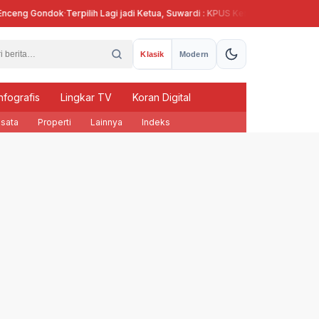
g Gondok
·
Terpilih Lagi jadi Ketua, Suwardi : KPUS Kendal Siap Terlibat Supla
Klasik
Modern
nfografis
Lingkar TV
Koran Digital
sata
Properti
Lainnya
Indeks