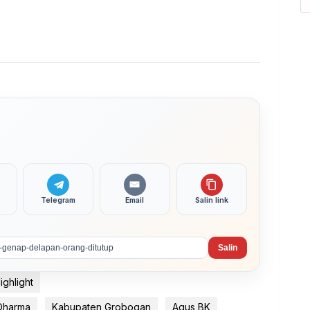
Telegram
Email
Salin link
Salin
ighlight
Dharma
Kabupaten Grobogan
Agus BK