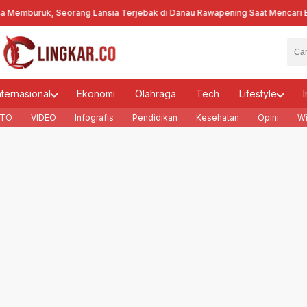
uruk, Seorang Lansia Terjebak di Danau Rawapening Saat Mencari Encen
nternasional
Ekonomi
Olahraga
Tech
Lifestyle
I
TO
VIDEO
Infografis
Pendidikan
Kesehatan
Opini
Wi