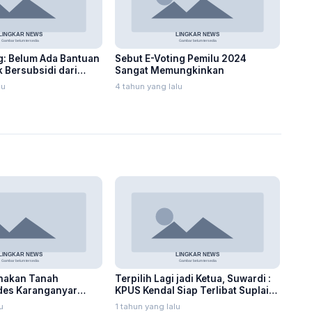
g: Belum Ada Bantuan
Sebut E-Voting Pemilu 2024
 Bersubsidi dari
Sangat Memungkinkan
lu
4 tahun yang lalu
nakan Tanah
Terpilih Lagi jadi Ketua, Suwardi :
des Karanganyar
KPUS Kendal Siap Terlibat Suplai
jari
Telur untuk MBG
u
1 tahun yang lalu