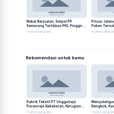
Nekat Berjualan, Satpol PP
Pinsar Jaten
Semarang Tertibkan PKL Pinggir
Pakan Ternak
Jalan Simongan
Pemerintah
4 tahun yang lalu
4 tahun yang la
Rekomendasi untuk kamu
Pabrik Tekstil PT Unggulrejo
Menyalahgu
Purworejo Kebakaran, Kerugian
Bengkok, Ka
Capai Puluhan Juta Rupiah
Ditangkap Ke
4 tahun yang lalu
1 tahun yang lal