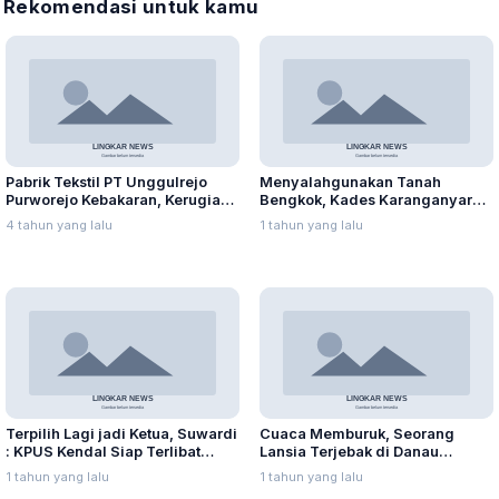
Rekomendasi untuk kamu
Pabrik Tekstil PT Unggulrejo
Menyalahgunakan Tanah
Purworejo Kebakaran, Kerugian
Bengkok, Kades Karanganyar
Capai Puluhan Juta Rupiah
Ditangkap Kejari
4 tahun yang lalu
1 tahun yang lalu
Terpilih Lagi jadi Ketua, Suwardi
Cuaca Memburuk, Seorang
: KPUS Kendal Siap Terlibat
Lansia Terjebak di Danau
Suplai Telur untuk MBG
Rawapening Saat Mencari
1 tahun yang lalu
1 tahun yang lalu
Enceng Gondok