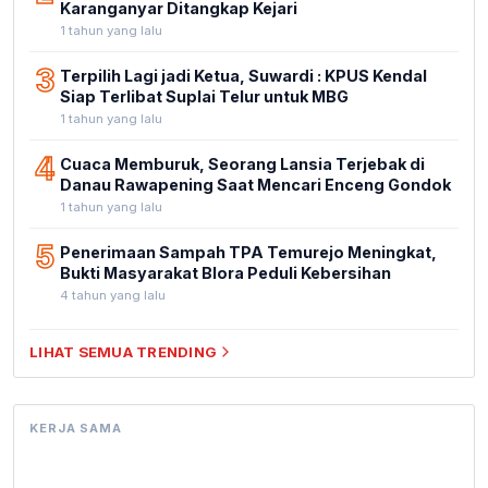
Karanganyar Ditangkap Kejari
1 tahun yang lalu
3
Terpilih Lagi jadi Ketua, Suwardi : KPUS Kendal
Siap Terlibat Suplai Telur untuk MBG
1 tahun yang lalu
4
Cuaca Memburuk, Seorang Lansia Terjebak di
Danau Rawapening Saat Mencari Enceng Gondok
1 tahun yang lalu
5
Penerimaan Sampah TPA Temurejo Meningkat,
Bukti Masyarakat Blora Peduli Kebersihan
4 tahun yang lalu
LIHAT SEMUA TRENDING
KERJA SAMA