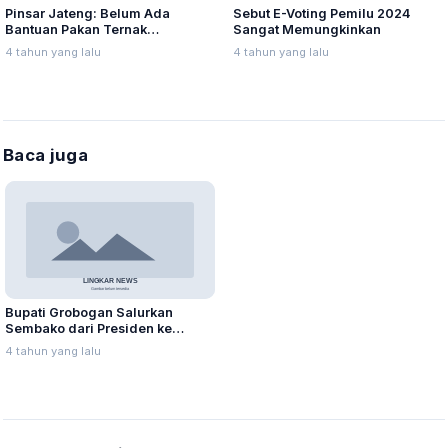
Pinsar Jateng: Belum Ada
Sebut E-Voting Pemilu 2024
Bantuan Pakan Ternak
Sangat Memungkinkan
Bersubsidi dari Pemerintah
4 tahun yang lalu
4 tahun yang lalu
Baca juga
Bupati Grobogan Salurkan
Sembako dari Presiden ke
Warga Terdampak Covid-19
4 tahun yang lalu