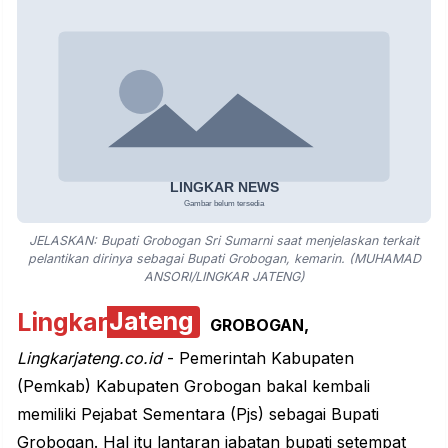
JELASKAN: Bupati Grobogan Sri Sumarni saat menjelaskan terkait
pelantikan dirinya sebagai Bupati Grobogan, kemarin. (MUHAMAD
ANSORI/LINGKAR JATENG)
Lingkar
Jateng
GROBOGAN,
Lingkarjateng.co.id
-
Pemerintah Kabupaten
(Pemkab) Kabupaten Grobogan
bakal kembali
memiliki Pejabat Sementara (Pjs) sebagai
Bupati
Grobogan
. Hal itu lantaran jabatan bupati setempat