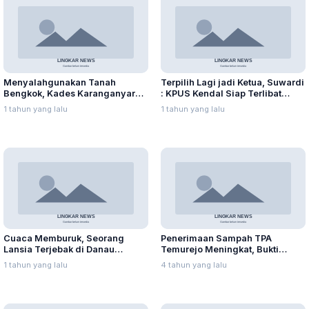
Menyalahgunakan Tanah
Terpilih Lagi jadi Ketua, Suwardi
Bengkok, Kades Karanganyar
: KPUS Kendal Siap Terlibat
Ditangkap Kejari
Suplai Telur untuk MBG
1 tahun yang lalu
1 tahun yang lalu
Cuaca Memburuk, Seorang
Penerimaan Sampah TPA
Lansia Terjebak di Danau
Temurejo Meningkat, Bukti
Rawapening Saat Mencari
Masyarakat Blora Peduli
1 tahun yang lalu
4 tahun yang lalu
Enceng Gondok
Kebersihan