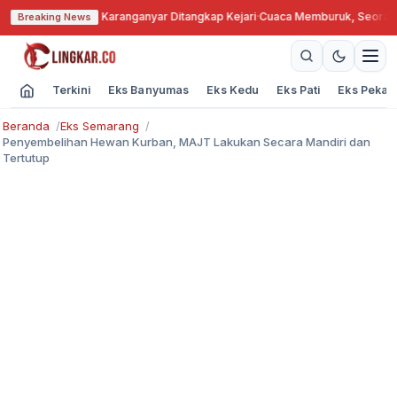
engkok, Kades Karanganyar Ditangkap Kejari
·
Cuaca Memburuk, Seorang La
Breaking News
Terkini
Eks Banyumas
Eks Kedu
Eks Pati
Eks Pekal
Beranda
Eks Semarang
Penyembelihan Hewan Kurban, MAJT Lakukan Secara Mandiri dan
Tertutup