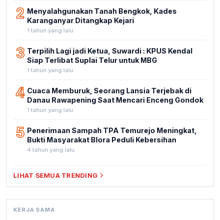
2
Menyalahgunakan Tanah Bengkok, Kades
Karanganyar Ditangkap Kejari
1 tahun yang lalu
3
Terpilih Lagi jadi Ketua, Suwardi : KPUS Kendal
Siap Terlibat Suplai Telur untuk MBG
1 tahun yang lalu
4
Cuaca Memburuk, Seorang Lansia Terjebak di
Danau Rawapening Saat Mencari Enceng Gondok
1 tahun yang lalu
5
Penerimaan Sampah TPA Temurejo Meningkat,
Bukti Masyarakat Blora Peduli Kebersihan
4 tahun yang lalu
LIHAT SEMUA TRENDING
KERJA SAMA