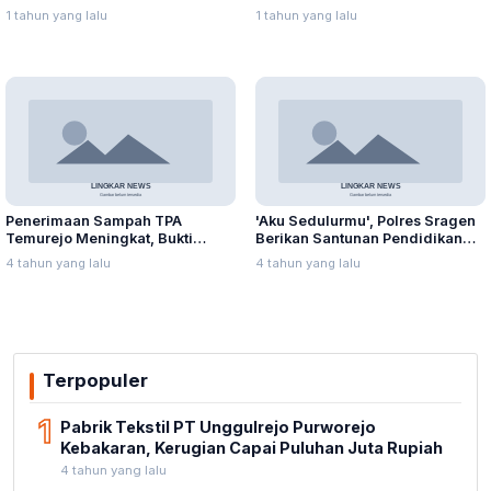
Suplai Telur untuk MBG
Rawapening Saat Mencari
1 tahun yang lalu
1 tahun yang lalu
Enceng Gondok
Penerimaan Sampah TPA
'Aku Sedulurmu', Polres Sragen
Temurejo Meningkat, Bukti
Berikan Santunan Pendidikan
Masyarakat Blora Peduli
Anak Yatim Piatu
4 tahun yang lalu
4 tahun yang lalu
Kebersihan
Terpopuler
1
Pabrik Tekstil PT Unggulrejo Purworejo
Kebakaran, Kerugian Capai Puluhan Juta Rupiah
4 tahun yang lalu