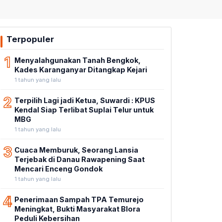
Terpopuler
1
Menyalahgunakan Tanah Bengkok,
Kades Karanganyar Ditangkap Kejari
1 tahun yang lalu
2
Terpilih Lagi jadi Ketua, Suwardi : KPUS
Kendal Siap Terlibat Suplai Telur untuk
MBG
1 tahun yang lalu
3
Cuaca Memburuk, Seorang Lansia
Terjebak di Danau Rawapening Saat
Mencari Enceng Gondok
1 tahun yang lalu
4
Penerimaan Sampah TPA Temurejo
Meningkat, Bukti Masyarakat Blora
Peduli Kebersihan