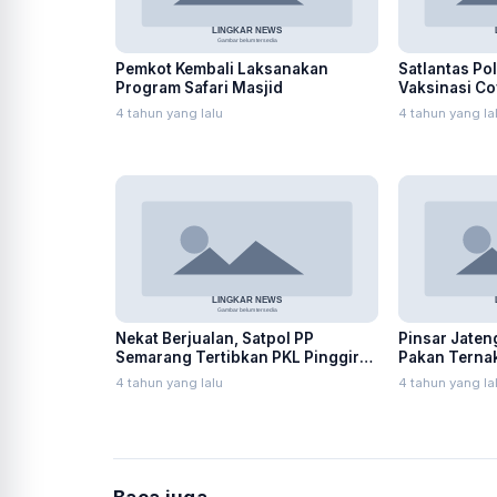
Pemkot Kembali Laksanakan
Satlantas Po
Program Safari Masjid
Vaksinasi C
SIM
4 tahun yang lalu
4 tahun yang la
Nekat Berjualan, Satpol PP
Pinsar Jaten
Semarang Tertibkan PKL Pinggir
Pakan Ternak
Jalan Simongan
Pemerintah
4 tahun yang lalu
4 tahun yang la
Baca juga