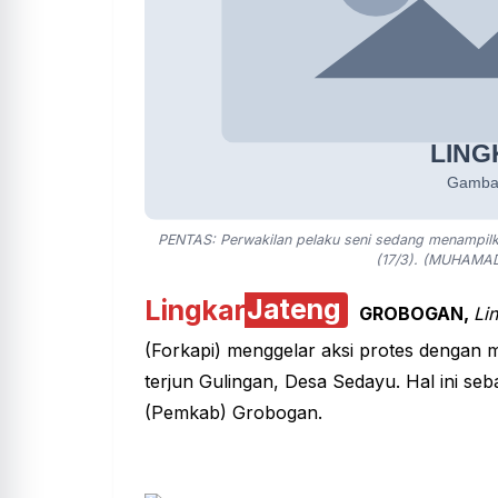
PENTAS: Perwakilan pelaku seni sedang menampilk
(17/3). (MUHAMA
Lingkar
Jateng
GROBOGAN,
Li
(Forkapi) menggelar aksi protes dengan 
terjun Gulingan
, Desa Sedayu. Hal ini se
(Pemkab) Grobogan
.