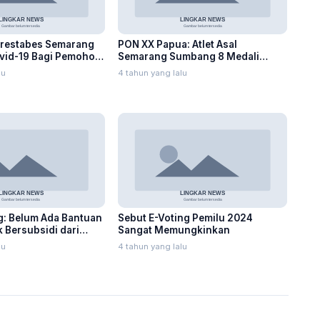
lrestabes Semarang
PON XX Papua: Atlet Asal
ovid-19 Bagi Pemohon
Semarang Sumbang 8 Medali
hingga Hari Ke-4
lu
4 tahun yang lalu
g: Belum Ada Bantuan
Sebut E-Voting Pemilu 2024
 Bersubsidi dari
Sangat Memungkinkan
lu
4 tahun yang lalu