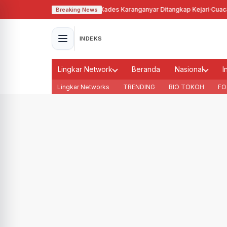
ahgunakan Tanah Bengkok, Kades Karanganyar Ditangkap Kejari
·
Cuaca Mem
Breaking News
INDEKS
Lingkar Network
Beranda
Nasional
I
Lingkar Networks
TRENDING
BIO TOKOH
FO