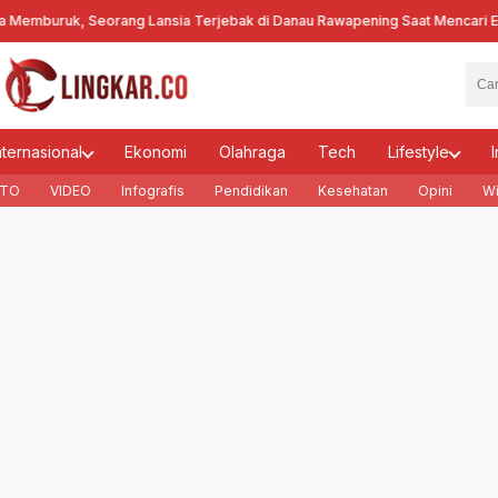
buruk, Seorang Lansia Terjebak di Danau Rawapening Saat Mencari Ence
nternasional
Ekonomi
Olahraga
Tech
Lifestyle
I
TO
VIDEO
Infografis
Pendidikan
Kesehatan
Opini
Wi