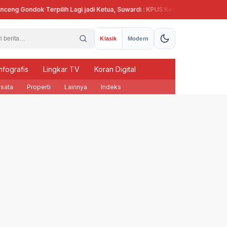
ng Gondok
·
Terpilih Lagi jadi Ketua, Suwardi : KPUS Kendal Siap Terlibat Supl
Klasik
Modern
nfografis
Lingkar TV
Koran Digital
sata
Properti
Lainnya
Indeks