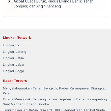
Akibat Cuaca Buruk, Kudus Dilanda Banjir, Tanah
Longsor, dan Angin Kencang
Lingkar Network
Lingkar.co
Lingkar Jateng
Lingkar Jatim
Lingkar Jabar
Lingkar Jogja
Kabar Terbaru
Menyalahgunakan Tanah Bengkok, Kades Karanganyar Ditangkap
Kejari
Cuaca Memburuk, Seorang Lansia Terjebak di Danau Rawapening
Saat Mencari Enceng Gondok
Terpilih Lagi jadi Ketua, Suwardi : KPUS Kendal Siap Terlibat Suplai