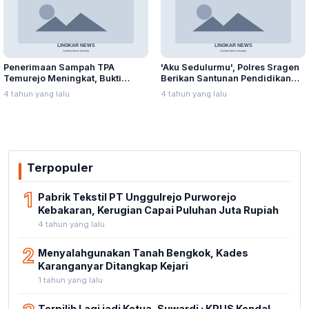
Penerimaan Sampah TPA
'Aku Sedulurmu', Polres Sragen
Temurejo Meningkat, Bukti
Berikan Santunan Pendidikan
Masyarakat Blora Peduli
Anak Yatim Piatu
4 tahun yang lalu
4 tahun yang lalu
Kebersihan
Terpopuler
1
Pabrik Tekstil PT Unggulrejo Purworejo
Kebakaran, Kerugian Capai Puluhan Juta Rupiah
4 tahun yang lalu
2
Menyalahgunakan Tanah Bengkok, Kades
Karanganyar Ditangkap Kejari
1 tahun yang lalu
Terpilih Lagi jadi Ketua, Suwardi : KPUS Kendal