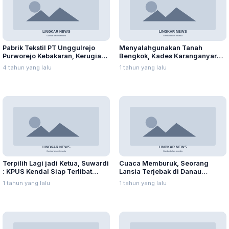
Pabrik Tekstil PT Unggulrejo
Menyalahgunakan Tanah
Purworejo Kebakaran, Kerugian
Bengkok, Kades Karanganyar
Capai Puluhan Juta Rupiah
Ditangkap Kejari
4 tahun yang lalu
1 tahun yang lalu
Terpilih Lagi jadi Ketua, Suwardi
Cuaca Memburuk, Seorang
: KPUS Kendal Siap Terlibat
Lansia Terjebak di Danau
Suplai Telur untuk MBG
Rawapening Saat Mencari
1 tahun yang lalu
1 tahun yang lalu
Enceng Gondok