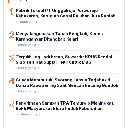
1
Pabrik Tekstil PT Unggulrejo Purworejo
Kebakaran, Kerugian Capai Puluhan Juta Rupiah
4 tahun yang lalu
2
Menyalahgunakan Tanah Bengkok, Kades
Karanganyar Ditangkap Kejari
1 tahun yang lalu
3
Terpilih Lagi jadi Ketua, Suwardi : KPUS Kendal
Siap Terlibat Suplai Telur untuk MBG
1 tahun yang lalu
4
Cuaca Memburuk, Seorang Lansia Terjebak di
Danau Rawapening Saat Mencari Enceng Gondok
1 tahun yang lalu
5
Penerimaan Sampah TPA Temurejo Meningkat,
Bukti Masyarakat Blora Peduli Kebersihan
4 tahun yang lalu