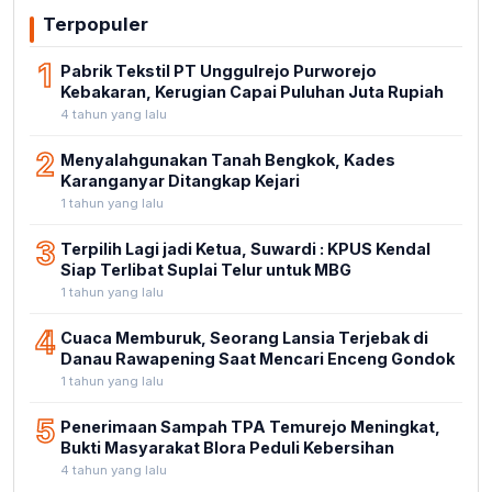
Terpopuler
1
Pabrik Tekstil PT Unggulrejo Purworejo
Kebakaran, Kerugian Capai Puluhan Juta Rupiah
4 tahun yang lalu
2
Menyalahgunakan Tanah Bengkok, Kades
Karanganyar Ditangkap Kejari
1 tahun yang lalu
3
Terpilih Lagi jadi Ketua, Suwardi : KPUS Kendal
Siap Terlibat Suplai Telur untuk MBG
1 tahun yang lalu
4
Cuaca Memburuk, Seorang Lansia Terjebak di
Danau Rawapening Saat Mencari Enceng Gondok
1 tahun yang lalu
5
Penerimaan Sampah TPA Temurejo Meningkat,
Bukti Masyarakat Blora Peduli Kebersihan
4 tahun yang lalu