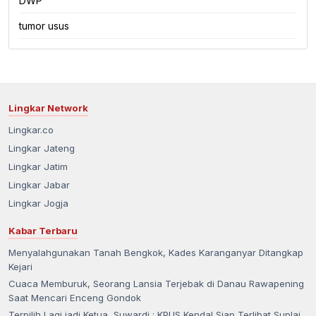
DWP
tumor usus
Lingkar Network
Lingkar.co
Lingkar Jateng
Lingkar Jatim
Lingkar Jabar
Lingkar Jogja
Kabar Terbaru
Menyalahgunakan Tanah Bengkok, Kades Karanganyar Ditangkap
Kejari
Cuaca Memburuk, Seorang Lansia Terjebak di Danau Rawapening
Saat Mencari Enceng Gondok
Terpilih Lagi jadi Ketua, Suwardi : KPUS Kendal Siap Terlibat Suplai