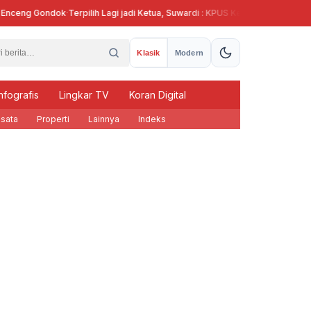
ceng Gondok
·
Terpilih Lagi jadi Ketua, Suwardi : KPUS Kendal Siap Terlibat Su
Klasik
Modern
nfografis
Lingkar TV
Koran Digital
sata
Properti
Lainnya
Indeks