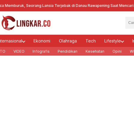
emburuk, Seorang Lansia Terjebak di Danau Rawapening Saat Mencari En
nternasional
Ekonomi
Olahraga
Tech
Lifestyle
I
TO
VIDEO
Infografis
Pendidikan
Kesehatan
Opini
Wi