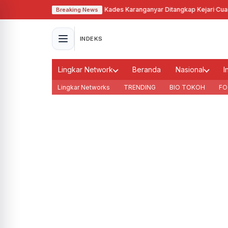
alahgunakan Tanah Bengkok, Kades Karanganyar Ditangkap Kejari
·
Cuaca M
Breaking News
INDEKS
Lingkar Network
Beranda
Nasional
I
Lingkar Networks
TRENDING
BIO TOKOH
FO