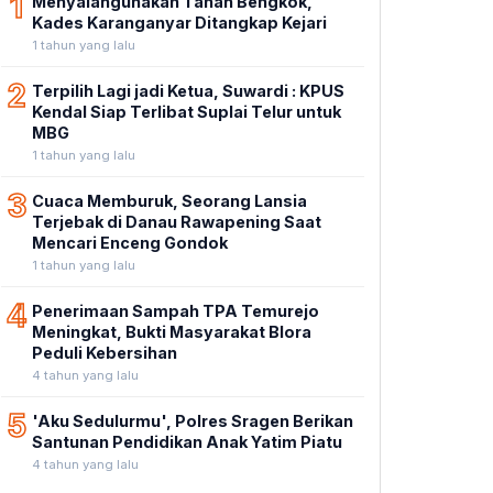
1
Menyalahgunakan Tanah Bengkok,
Kades Karanganyar Ditangkap Kejari
1 tahun yang lalu
2
Terpilih Lagi jadi Ketua, Suwardi : KPUS
Kendal Siap Terlibat Suplai Telur untuk
MBG
1 tahun yang lalu
3
Cuaca Memburuk, Seorang Lansia
Terjebak di Danau Rawapening Saat
Mencari Enceng Gondok
1 tahun yang lalu
4
Penerimaan Sampah TPA Temurejo
Meningkat, Bukti Masyarakat Blora
Peduli Kebersihan
4 tahun yang lalu
5
'Aku Sedulurmu', Polres Sragen Berikan
Santunan Pendidikan Anak Yatim Piatu
4 tahun yang lalu