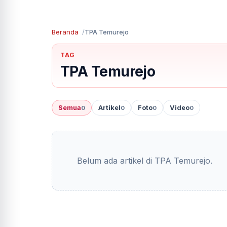
Beranda
TPA Temurejo
TAG
TPA Temurejo
Semua
Artikel
Foto
Video
0
0
0
0
Belum ada artikel di TPA Temurejo.