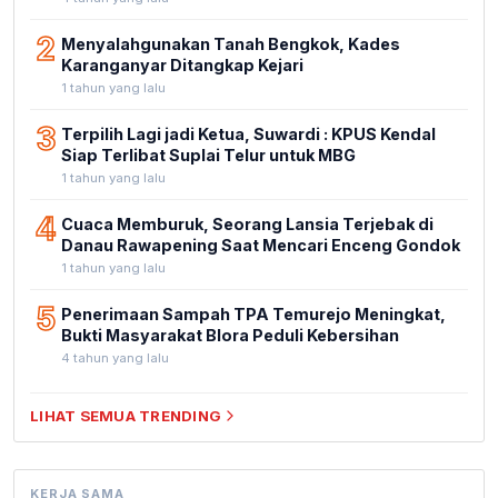
2
Menyalahgunakan Tanah Bengkok, Kades
Karanganyar Ditangkap Kejari
1 tahun yang lalu
3
Terpilih Lagi jadi Ketua, Suwardi : KPUS Kendal
Siap Terlibat Suplai Telur untuk MBG
1 tahun yang lalu
4
Cuaca Memburuk, Seorang Lansia Terjebak di
Danau Rawapening Saat Mencari Enceng Gondok
1 tahun yang lalu
5
Penerimaan Sampah TPA Temurejo Meningkat,
Bukti Masyarakat Blora Peduli Kebersihan
4 tahun yang lalu
LIHAT SEMUA TRENDING
KERJA SAMA