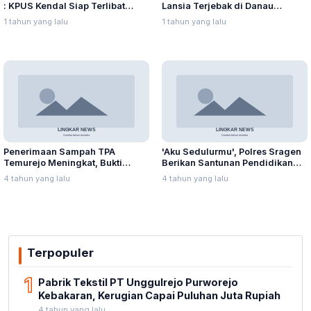
: KPUS Kendal Siap Terlibat
Lansia Terjebak di Danau
Suplai Telur untuk MBG
Rawapening Saat Mencari
1 tahun yang lalu
1 tahun yang lalu
Enceng Gondok
Penerimaan Sampah TPA
'Aku Sedulurmu', Polres Sragen
Temurejo Meningkat, Bukti
Berikan Santunan Pendidikan
Masyarakat Blora Peduli
Anak Yatim Piatu
4 tahun yang lalu
4 tahun yang lalu
Kebersihan
Terpopuler
1
Pabrik Tekstil PT Unggulrejo Purworejo
Kebakaran, Kerugian Capai Puluhan Juta Rupiah
4 tahun yang lalu