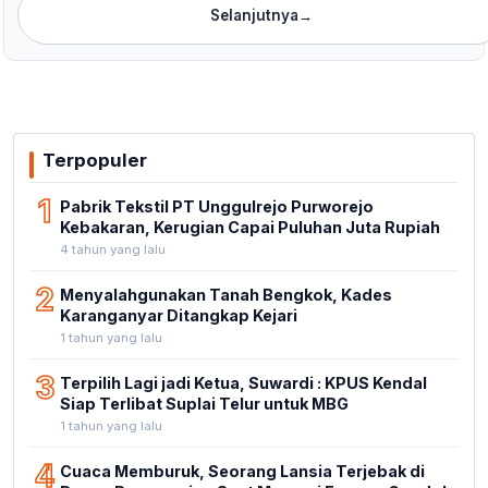
Selanjutnya
→
Terpopuler
1
Pabrik Tekstil PT Unggulrejo Purworejo
Kebakaran, Kerugian Capai Puluhan Juta Rupiah
4 tahun yang lalu
2
Menyalahgunakan Tanah Bengkok, Kades
Karanganyar Ditangkap Kejari
1 tahun yang lalu
3
Terpilih Lagi jadi Ketua, Suwardi : KPUS Kendal
Siap Terlibat Suplai Telur untuk MBG
1 tahun yang lalu
4
Cuaca Memburuk, Seorang Lansia Terjebak di