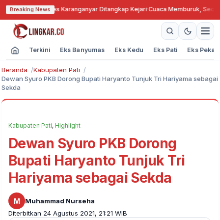
Bengkok, Kades Karanganyar Ditangkap Kejari
·
Cuaca Memburuk, Seorang L
Breaking News
Terkini
Eks Banyumas
Eks Kedu
Eks Pati
Eks Pekal
Beranda
Kabupaten Pati
Dewan Syuro PKB Dorong Bupati Haryanto Tunjuk Tri Hariyama sebagai
Sekda
Kabupaten Pati
,
Highlight
Dewan Syuro PKB Dorong
Bupati Haryanto Tunjuk Tri
Hariyama sebagai Sekda
M
Muhammad Nurseha
Diterbitkan 24 Agustus 2021, 21:21 WIB