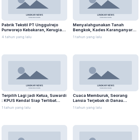
Pabrik Tekstil PT Unggulrejo
Menyalahgunakan Tanah
Purworejo Kebakaran, Kerugian
Bengkok, Kades Karanganyar
Capai Puluhan Juta Rupiah
Ditangkap Kejari
4 tahun yang lalu
1 tahun yang lalu
Terpilih Lagi jadi Ketua, Suwardi
Cuaca Memburuk, Seorang
: KPUS Kendal Siap Terlibat
Lansia Terjebak di Danau
Suplai Telur untuk MBG
Rawapening Saat Mencari
1 tahun yang lalu
1 tahun yang lalu
Enceng Gondok