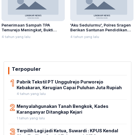
Penerimaan Sampah TPA
'Aku Sedulurmu', Polres Sragen
Temurejo Meningkat, Bukti
Berikan Santunan Pendidikan
Masyarakat Blora Peduli
Anak Yatim Piatu
4 tahun yang lalu
4 tahun yang lalu
Kebersihan
Terpopuler
1
Pabrik Tekstil PT Unggulrejo Purworejo
Kebakaran, Kerugian Capai Puluhan Juta Rupiah
4 tahun yang lalu
2
Menyalahgunakan Tanah Bengkok, Kades
Karanganyar Ditangkap Kejari
1 tahun yang lalu
3
Terpilih Lagi jadi Ketua, Suwardi : KPUS Kendal