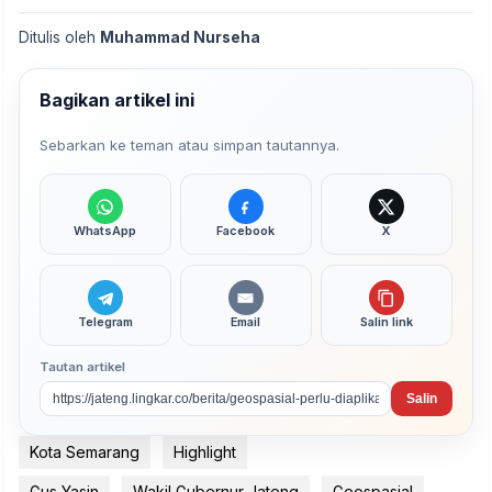
Ditulis oleh
Muhammad Nurseha
Bagikan artikel ini
Sebarkan ke teman atau simpan tautannya.
WhatsApp
Facebook
X
Telegram
Email
Salin link
Tautan artikel
Salin
Kota Semarang
Highlight
Gus Yasin
Wakil Gubernur Jateng
Geospasial