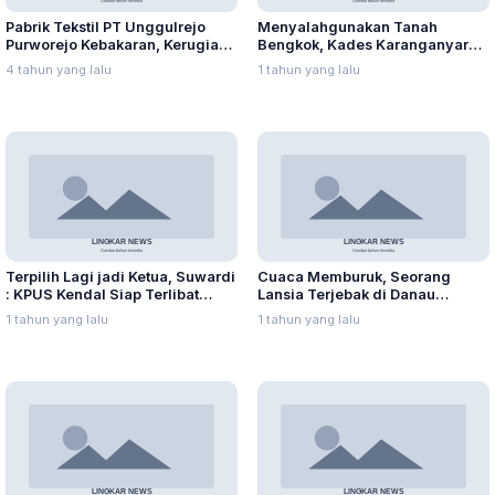
Pabrik Tekstil PT Unggulrejo
Menyalahgunakan Tanah
Purworejo Kebakaran, Kerugian
Bengkok, Kades Karanganyar
Capai Puluhan Juta Rupiah
Ditangkap Kejari
4 tahun yang lalu
1 tahun yang lalu
Terpilih Lagi jadi Ketua, Suwardi
Cuaca Memburuk, Seorang
: KPUS Kendal Siap Terlibat
Lansia Terjebak di Danau
Suplai Telur untuk MBG
Rawapening Saat Mencari
1 tahun yang lalu
1 tahun yang lalu
Enceng Gondok