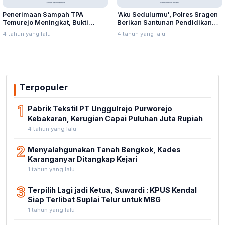
Penerimaan Sampah TPA
'Aku Sedulurmu', Polres Sragen
Temurejo Meningkat, Bukti
Berikan Santunan Pendidikan
Masyarakat Blora Peduli
Anak Yatim Piatu
4 tahun yang lalu
4 tahun yang lalu
Kebersihan
Terpopuler
1
Pabrik Tekstil PT Unggulrejo Purworejo
Kebakaran, Kerugian Capai Puluhan Juta Rupiah
4 tahun yang lalu
2
Menyalahgunakan Tanah Bengkok, Kades
Karanganyar Ditangkap Kejari
1 tahun yang lalu
3
Terpilih Lagi jadi Ketua, Suwardi : KPUS Kendal
Siap Terlibat Suplai Telur untuk MBG
1 tahun yang lalu