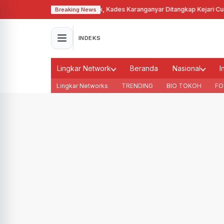
nyalahgunakan Tanah Bengkok, Kades Karanganyar Ditangkap Kejari
·
Cuaca
Breaking News
INDEKS
Lingkar Network
Beranda
Nasional
I
Lingkar Networks
TRENDING
BIO TOKOH
FO