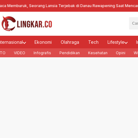
 Memburuk, Seorang Lansia Terjebak di Danau Rawapening Saat Mencari 
nternasional
Ekonomi
Olahraga
Tech
Lifestyle
I
TO
VIDEO
Infografis
Pendidikan
Kesehatan
Opini
Wi