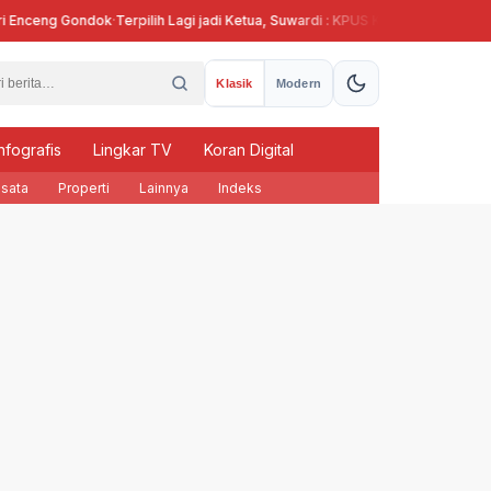
Enceng Gondok
·
Terpilih Lagi jadi Ketua, Suwardi : KPUS Kendal Siap Terlibat 
Klasik
Modern
nfografis
Lingkar TV
Koran Digital
sata
Properti
Lainnya
Indeks