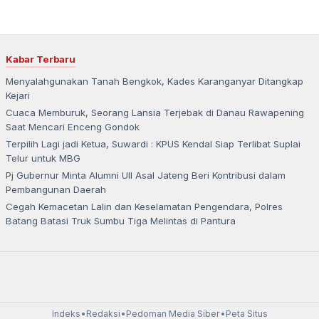
Kabar Terbaru
Menyalahgunakan Tanah Bengkok, Kades Karanganyar Ditangkap
Kejari
Cuaca Memburuk, Seorang Lansia Terjebak di Danau Rawapening
Saat Mencari Enceng Gondok
Terpilih Lagi jadi Ketua, Suwardi : KPUS Kendal Siap Terlibat Suplai
Telur untuk MBG
Pj Gubernur Minta Alumni UII Asal Jateng Beri Kontribusi dalam
Pembangunan Daerah
Cegah Kemacetan Lalin dan Keselamatan Pengendara, Polres
Batang Batasi Truk Sumbu Tiga Melintas di Pantura
Indeks
•
Redaksi
•
Pedoman Media Siber
•
Peta Situs