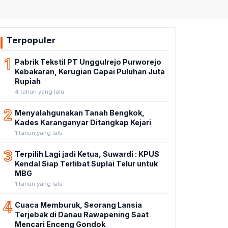
Terpopuler
1
Pabrik Tekstil PT Unggulrejo Purworejo
Kebakaran, Kerugian Capai Puluhan Juta
Rupiah
4 tahun yang lalu
2
Menyalahgunakan Tanah Bengkok,
Kades Karanganyar Ditangkap Kejari
1 tahun yang lalu
3
Terpilih Lagi jadi Ketua, Suwardi : KPUS
Kendal Siap Terlibat Suplai Telur untuk
MBG
1 tahun yang lalu
4
Cuaca Memburuk, Seorang Lansia
Terjebak di Danau Rawapening Saat
Mencari Enceng Gondok