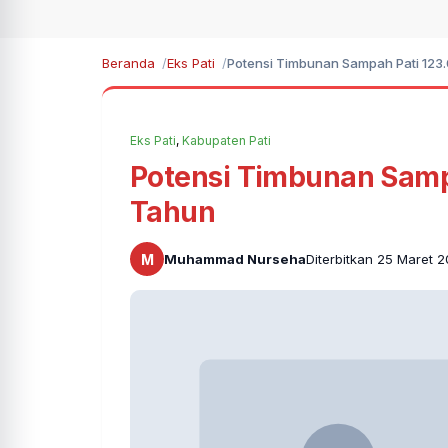
Beranda
Eks Pati
Potensi Timbunan Sampah Pati 123
Eks Pati
,
Kabupaten Pati
Potensi Timbunan Samp
Tahun
M
Muhammad Nurseha
Diterbitkan 25 Maret 2