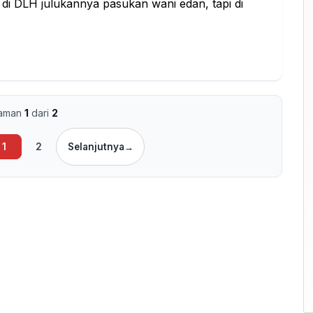
di DLH julukannya pasukan wani edan, tapi di
laman
1
dari
2
1
2
Selanjutnya
→