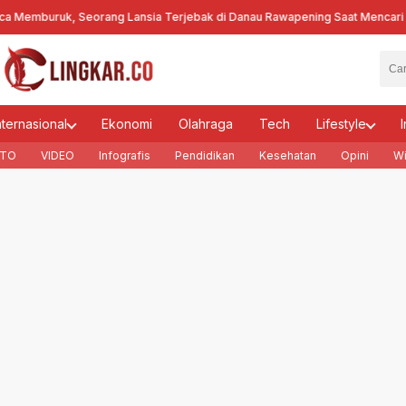
emburuk, Seorang Lansia Terjebak di Danau Rawapening Saat Mencari En
nternasional
Ekonomi
Olahraga
Tech
Lifestyle
I
TO
VIDEO
Infografis
Pendidikan
Kesehatan
Opini
Wi