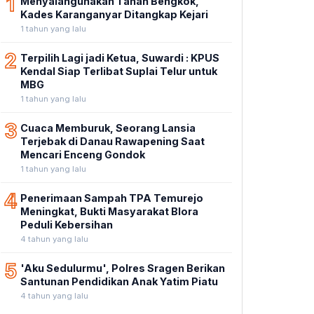
1
Menyalahgunakan Tanah Bengkok,
Kades Karanganyar Ditangkap Kejari
1 tahun yang lalu
2
Terpilih Lagi jadi Ketua, Suwardi : KPUS
Kendal Siap Terlibat Suplai Telur untuk
MBG
1 tahun yang lalu
3
Cuaca Memburuk, Seorang Lansia
Terjebak di Danau Rawapening Saat
Mencari Enceng Gondok
1 tahun yang lalu
4
Penerimaan Sampah TPA Temurejo
Meningkat, Bukti Masyarakat Blora
Peduli Kebersihan
4 tahun yang lalu
5
'Aku Sedulurmu', Polres Sragen Berikan
Santunan Pendidikan Anak Yatim Piatu
4 tahun yang lalu