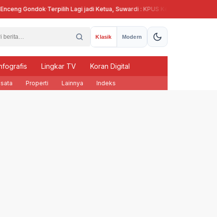
ceng Gondok
·
Terpilih Lagi jadi Ketua, Suwardi : KPUS Kendal Siap Terlibat Su
Klasik
Modern
nfografis
Lingkar TV
Koran Digital
sata
Properti
Lainnya
Indeks