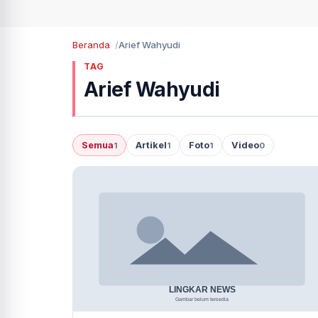
Beranda
Arief Wahyudi
TAG
Arief Wahyudi
Semua
Artikel
Foto
Video
1
1
1
0