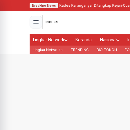
alahgunakan Tanah Bengkok, Kades Karanganyar Ditangkap Kejari
·
Cuaca M
Breaking News
INDEKS
Lingkar Network
Beranda
Nasional
I
Lingkar Networks
TRENDING
BIO TOKOH
FO