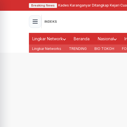
yalahgunakan Tanah Bengkok, Kades Karanganyar Ditangkap Kejari
·
Cuaca 
Breaking News
INDEKS
Lingkar Network
Beranda
Nasional
I
Lingkar Networks
TRENDING
BIO TOKOH
FO