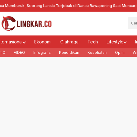
Memburuk, Seorang Lansia Terjebak di Danau Rawapening Saat Mencari E
nternasional
Ekonomi
Olahraga
Tech
Lifestyle
I
TO
VIDEO
Infografis
Pendidikan
Kesehatan
Opini
Wi