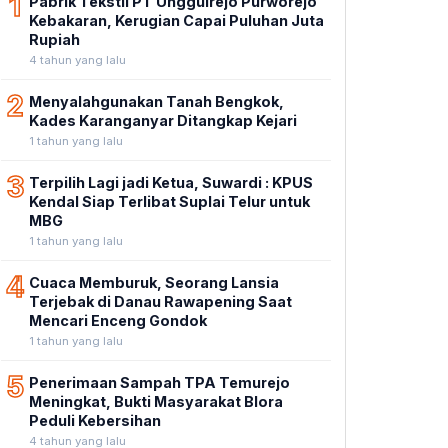
1
Pabrik Tekstil PT Unggulrejo Purworejo
Kebakaran, Kerugian Capai Puluhan Juta
Rupiah
4 tahun yang lalu
2
Menyalahgunakan Tanah Bengkok,
Kades Karanganyar Ditangkap Kejari
1 tahun yang lalu
3
Terpilih Lagi jadi Ketua, Suwardi : KPUS
Kendal Siap Terlibat Suplai Telur untuk
MBG
1 tahun yang lalu
4
Cuaca Memburuk, Seorang Lansia
Terjebak di Danau Rawapening Saat
Mencari Enceng Gondok
1 tahun yang lalu
5
Penerimaan Sampah TPA Temurejo
Meningkat, Bukti Masyarakat Blora
Peduli Kebersihan
4 tahun yang lalu