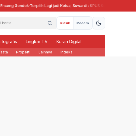
nceng Gondok
·
Terpilih Lagi jadi Ketua, Suwardi : KPUS Kendal Siap Terlibat S
Klasik
Modern
nfografis
Lingkar TV
Koran Digital
sata
Properti
Lainnya
Indeks