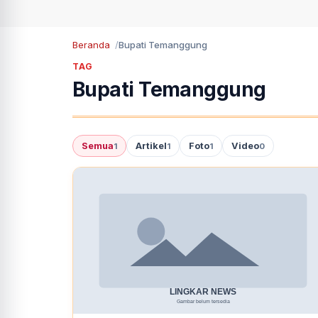
Beranda
Bupati Temanggung
TAG
Bupati Temanggung
Semua
Artikel
Foto
Video
1
1
1
0