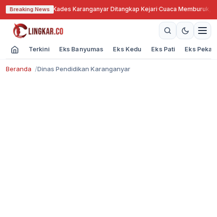
anah Bengkok, Kades Karanganyar Ditangkap Kejari
·
Cuaca Memburuk, Seor
Breaking News
Terkini
Eks Banyumas
Eks Kedu
Eks Pati
Eks Pekal
Beranda
Dinas Pendidikan Karanganyar