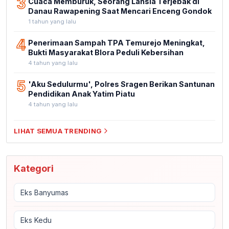
3
Cuaca Memburuk, Seorang Lansia Terjebak di
Danau Rawapening Saat Mencari Enceng Gondok
1 tahun yang lalu
4
Penerimaan Sampah TPA Temurejo Meningkat,
Bukti Masyarakat Blora Peduli Kebersihan
4 tahun yang lalu
5
'Aku Sedulurmu', Polres Sragen Berikan Santunan
Pendidikan Anak Yatim Piatu
4 tahun yang lalu
LIHAT SEMUA TRENDING
Kategori
Eks Banyumas
Eks Kedu