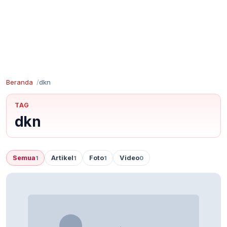
Beranda
dkn
TAG
dkn
Semua
Artikel
Foto
Video
1
1
1
0