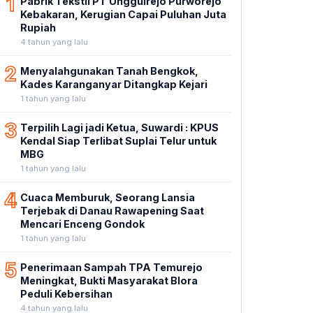
1
Pabrik Tekstil PT Unggulrejo Purworejo
Kebakaran, Kerugian Capai Puluhan Juta
Rupiah
4 tahun yang lalu
2
Menyalahgunakan Tanah Bengkok,
Kades Karanganyar Ditangkap Kejari
1 tahun yang lalu
3
Terpilih Lagi jadi Ketua, Suwardi : KPUS
Kendal Siap Terlibat Suplai Telur untuk
MBG
1 tahun yang lalu
4
Cuaca Memburuk, Seorang Lansia
Terjebak di Danau Rawapening Saat
Mencari Enceng Gondok
1 tahun yang lalu
5
Penerimaan Sampah TPA Temurejo
Meningkat, Bukti Masyarakat Blora
Peduli Kebersihan
4 tahun yang lalu