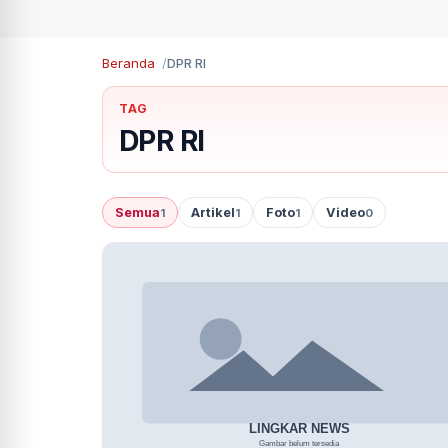
Beranda
DPR RI
TAG
DPR RI
Semua
Artikel
Foto
Video
1
1
1
0