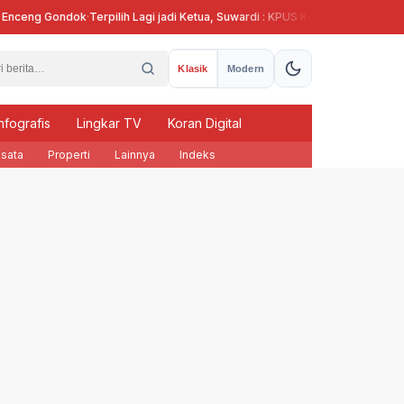
ceng Gondok
·
Terpilih Lagi jadi Ketua, Suwardi : KPUS Kendal Siap Terlibat Su
Klasik
Modern
nfografis
Lingkar TV
Koran Digital
sata
Properti
Lainnya
Indeks