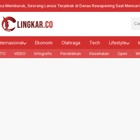
emburuk, Seorang Lansia Terjebak di Danau Rawapening Saat Mencari En
nternasional
Ekonomi
Olahraga
Tech
Lifestyle
I
TO
VIDEO
Infografis
Pendidikan
Kesehatan
Opini
Wi