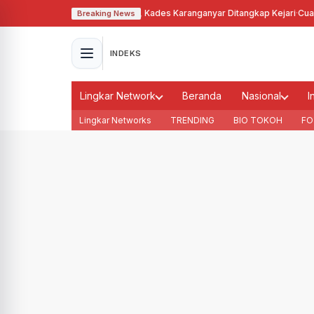
alahgunakan Tanah Bengkok, Kades Karanganyar Ditangkap Kejari
·
Cuaca M
Breaking News
INDEKS
Lingkar Network
Beranda
Nasional
I
Lingkar Networks
TRENDING
BIO TOKOH
FO