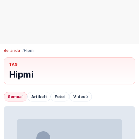
Beranda
Hipmi
TAG
Hipmi
Semua
Artikel
Foto
Video
1
1
1
0