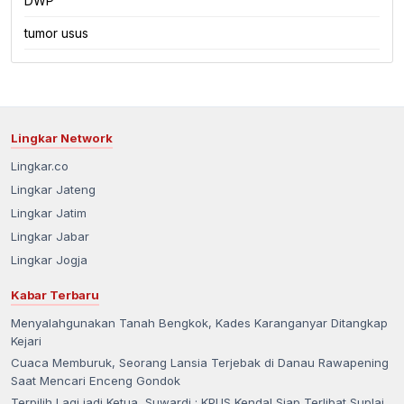
DWP
tumor usus
Lingkar Network
Lingkar.co
Lingkar Jateng
Lingkar Jatim
Lingkar Jabar
Lingkar Jogja
Kabar Terbaru
Menyalahgunakan Tanah Bengkok, Kades Karanganyar Ditangkap
Kejari
Cuaca Memburuk, Seorang Lansia Terjebak di Danau Rawapening
Saat Mencari Enceng Gondok
Terpilih Lagi jadi Ketua, Suwardi : KPUS Kendal Siap Terlibat Suplai