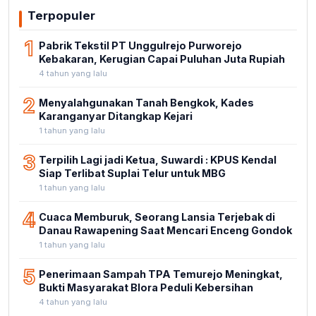
Terpopuler
1
Pabrik Tekstil PT Unggulrejo Purworejo
Kebakaran, Kerugian Capai Puluhan Juta Rupiah
4 tahun yang lalu
2
Menyalahgunakan Tanah Bengkok, Kades
Karanganyar Ditangkap Kejari
1 tahun yang lalu
3
Terpilih Lagi jadi Ketua, Suwardi : KPUS Kendal
Siap Terlibat Suplai Telur untuk MBG
1 tahun yang lalu
4
Cuaca Memburuk, Seorang Lansia Terjebak di
Danau Rawapening Saat Mencari Enceng Gondok
1 tahun yang lalu
5
Penerimaan Sampah TPA Temurejo Meningkat,
Bukti Masyarakat Blora Peduli Kebersihan
4 tahun yang lalu