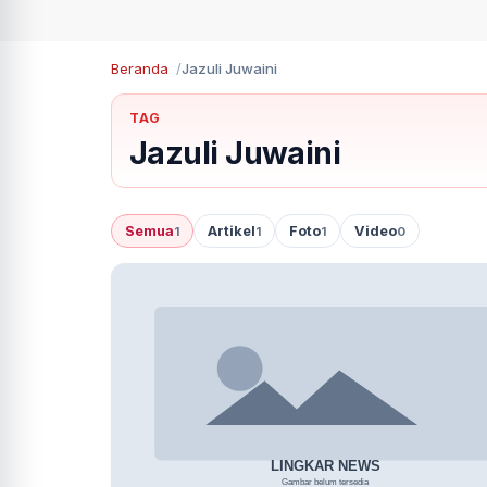
Beranda
Jazuli Juwaini
TAG
Jazuli Juwaini
Semua
Artikel
Foto
Video
1
1
1
0