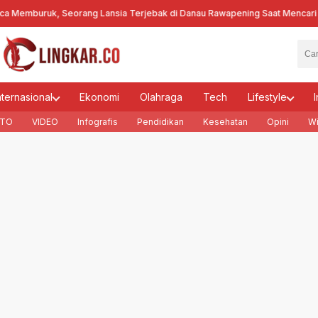
mburuk, Seorang Lansia Terjebak di Danau Rawapening Saat Mencari Enc
nternasional
Ekonomi
Olahraga
Tech
Lifestyle
I
TO
VIDEO
Infografis
Pendidikan
Kesehatan
Opini
Wi