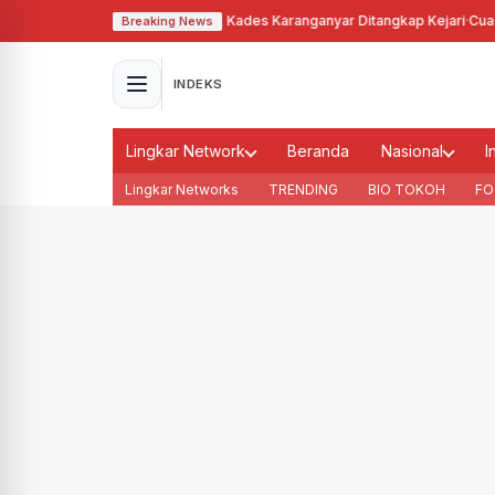
lahgunakan Tanah Bengkok, Kades Karanganyar Ditangkap Kejari
·
Cuaca Me
Breaking News
INDEKS
Lingkar Network
Beranda
Nasional
I
Lingkar Networks
TRENDING
BIO TOKOH
FO