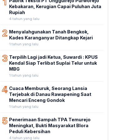
1
Pabrik Tekstil PT Unggulrejo Purworejo
Kebakaran, Kerugian Capai Puluhan Juta
Rupiah
4 tahun yang lalu
2
Menyalahgunakan Tanah Bengkok,
Kades Karanganyar Ditangkap Kejari
1 tahun yang lalu
3
Terpilih Lagi jadi Ketua, Suwardi : KPUS
Kendal Siap Terlibat Suplai Telur untuk
MBG
1 tahun yang lalu
4
Cuaca Memburuk, Seorang Lansia
Terjebak di Danau Rawapening Saat
Mencari Enceng Gondok
1 tahun yang lalu
5
Penerimaan Sampah TPA Temurejo
Meningkat, Bukti Masyarakat Blora
Peduli Kebersihan
4 tahun yang lalu