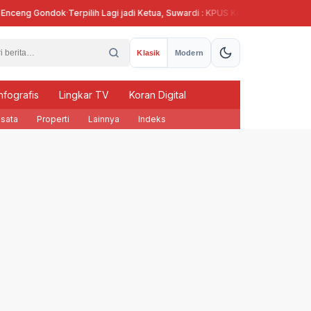
eng Gondok
·
Terpilih Lagi jadi Ketua, Suwardi : KPUS Kendal Siap Terlibat Su
Klasik
Modern
nfografis
Lingkar TV
Koran Digital
sata
Properti
Lainnya
Indeks