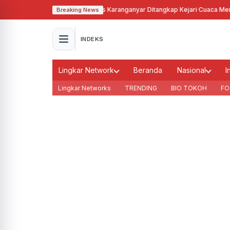
nakan Tanah Bengkok, Kades Karanganyar Ditangkap Kejari
·
Cuaca Memburu
Breaking News
INDEKS
Lingkar Network
Beranda
Nasional
I
Lingkar Networks
TRENDING
BIO TOKOH
FO