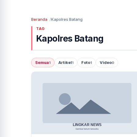
Beranda
Kapolres Batang
TAG
Kapolres Batang
Semua
Artikel
Foto
Video
1
1
1
0