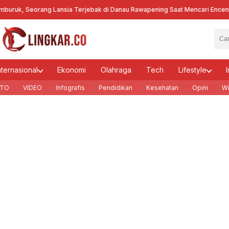
k, Seorang Lansia Terjebak di Danau Rawapening Saat Mencari Enceng G
nternasional
Ekonomi
Olahraga
Tech
Lifestyle
I
TO
VIDEO
Infografis
Pendidikan
Kesehatan
Opini
Wi