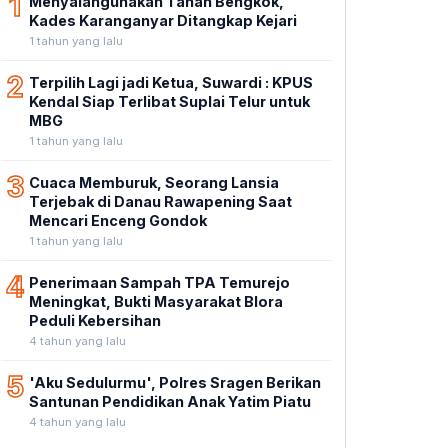
1
Menyalahgunakan Tanah Bengkok,
Kades Karanganyar Ditangkap Kejari
1 tahun yang lalu
2
Terpilih Lagi jadi Ketua, Suwardi : KPUS
Kendal Siap Terlibat Suplai Telur untuk
MBG
1 tahun yang lalu
3
Cuaca Memburuk, Seorang Lansia
Terjebak di Danau Rawapening Saat
Mencari Enceng Gondok
1 tahun yang lalu
4
Penerimaan Sampah TPA Temurejo
Meningkat, Bukti Masyarakat Blora
Peduli Kebersihan
4 tahun yang lalu
5
'Aku Sedulurmu', Polres Sragen Berikan
Santunan Pendidikan Anak Yatim Piatu
4 tahun yang lalu