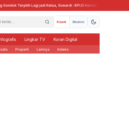
ondok
·
Terpilih Lagi jadi Ketua, Suwardi : KPUS Kendal Siap Terlibat Suplai T
Klasik
Modern
nfografis
Lingkar TV
Koran Digital
sata
Properti
Lainnya
Indeks