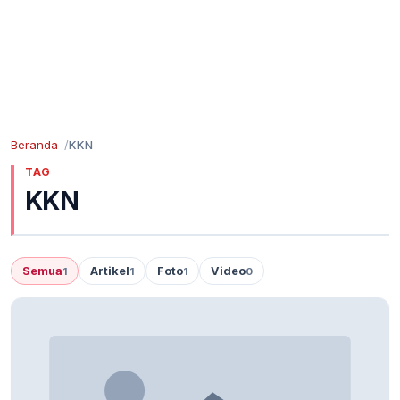
Beranda
KKN
TAG
KKN
Semua
Artikel
Foto
Video
1
1
1
0