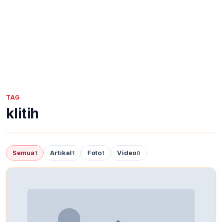
TAG
klitih
Semua
Artikel
Foto
Video
1
1
1
0