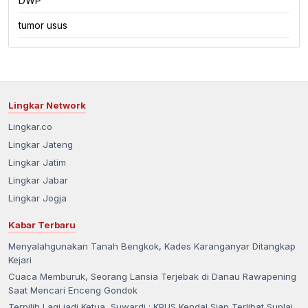
DWP
tumor usus
Lingkar Network
Lingkar.co
Lingkar Jateng
Lingkar Jatim
Lingkar Jabar
Lingkar Jogja
Kabar Terbaru
Menyalahgunakan Tanah Bengkok, Kades Karanganyar Ditangkap
Kejari
Cuaca Memburuk, Seorang Lansia Terjebak di Danau Rawapening
Saat Mencari Enceng Gondok
Terpilih Lagi jadi Ketua, Suwardi : KPUS Kendal Siap Terlibat Suplai