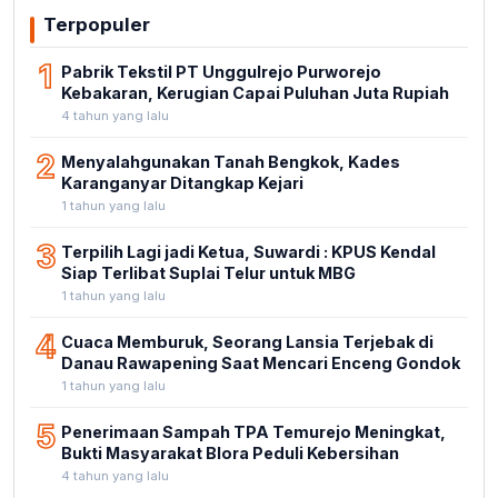
Terpopuler
1
Pabrik Tekstil PT Unggulrejo Purworejo
Kebakaran, Kerugian Capai Puluhan Juta Rupiah
4 tahun yang lalu
2
Menyalahgunakan Tanah Bengkok, Kades
Karanganyar Ditangkap Kejari
1 tahun yang lalu
3
Terpilih Lagi jadi Ketua, Suwardi : KPUS Kendal
Siap Terlibat Suplai Telur untuk MBG
1 tahun yang lalu
4
Cuaca Memburuk, Seorang Lansia Terjebak di
Danau Rawapening Saat Mencari Enceng Gondok
1 tahun yang lalu
5
Penerimaan Sampah TPA Temurejo Meningkat,
Bukti Masyarakat Blora Peduli Kebersihan
4 tahun yang lalu