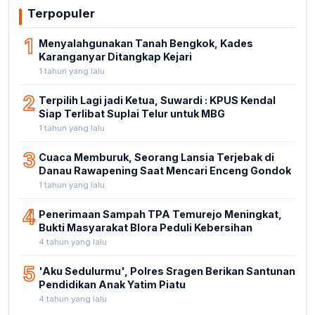
Terpopuler
1
Menyalahgunakan Tanah Bengkok, Kades
Karanganyar Ditangkap Kejari
1 tahun yang lalu
2
Terpilih Lagi jadi Ketua, Suwardi : KPUS Kendal
Siap Terlibat Suplai Telur untuk MBG
1 tahun yang lalu
3
Cuaca Memburuk, Seorang Lansia Terjebak di
Danau Rawapening Saat Mencari Enceng Gondok
1 tahun yang lalu
4
Penerimaan Sampah TPA Temurejo Meningkat,
Bukti Masyarakat Blora Peduli Kebersihan
4 tahun yang lalu
5
'Aku Sedulurmu', Polres Sragen Berikan Santunan
Pendidikan Anak Yatim Piatu
4 tahun yang lalu