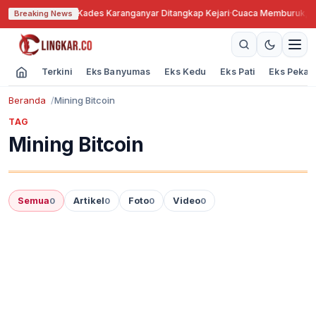
Tanah Bengkok, Kades Karanganyar Ditangkap Kejari
·
Cuaca Memburuk, Seo
Breaking News
Terkini
Eks Banyumas
Eks Kedu
Eks Pati
Eks Pekal
Beranda
Mining Bitcoin
TAG
Mining Bitcoin
Semua
Artikel
Foto
Video
0
0
0
0