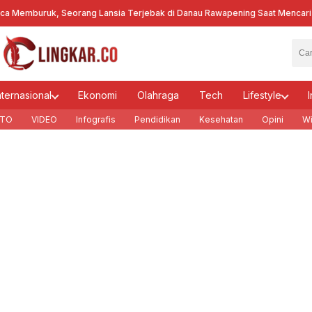
Memburuk, Seorang Lansia Terjebak di Danau Rawapening Saat Mencari E
nternasional
Ekonomi
Olahraga
Tech
Lifestyle
I
TO
VIDEO
Infografis
Pendidikan
Kesehatan
Opini
Wi