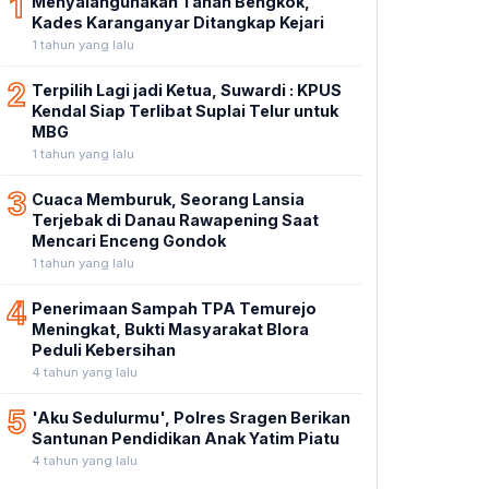
1
Menyalahgunakan Tanah Bengkok,
Kades Karanganyar Ditangkap Kejari
1 tahun yang lalu
2
Terpilih Lagi jadi Ketua, Suwardi : KPUS
Kendal Siap Terlibat Suplai Telur untuk
MBG
1 tahun yang lalu
3
Cuaca Memburuk, Seorang Lansia
Terjebak di Danau Rawapening Saat
Mencari Enceng Gondok
1 tahun yang lalu
4
Penerimaan Sampah TPA Temurejo
Meningkat, Bukti Masyarakat Blora
Peduli Kebersihan
4 tahun yang lalu
5
'Aku Sedulurmu', Polres Sragen Berikan
Santunan Pendidikan Anak Yatim Piatu
4 tahun yang lalu