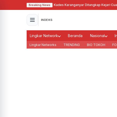
yalahgunakan Tanah Bengkok, Kades Karanganyar Ditangkap Kejari
·
Cuaca 
Breaking News
INDEKS
Lingkar Network
Beranda
Nasional
I
Lingkar Networks
TRENDING
BIO TOKOH
FO