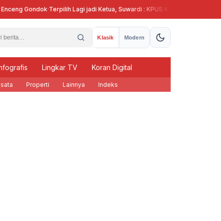
nceng Gondok
·
Terpilih Lagi jadi Ketua, Suwardi : KPUS Kendal Siap Terlibat S
Klasik
Modern
nfografis
Lingkar TV
Koran Digital
sata
Properti
Lainnya
Indeks