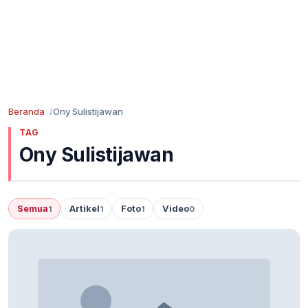
Beranda
Ony Sulistijawan
TAG
Ony Sulistijawan
Semua
Artikel
Foto
Video
1
1
1
0