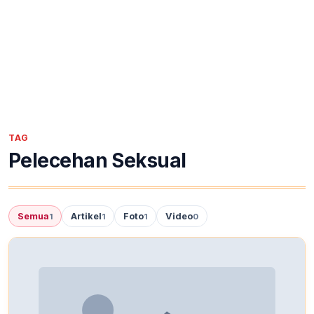
TAG
Pelecehan Seksual
Semua
Artikel
Foto
Video
1
1
1
0