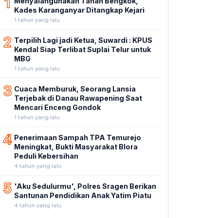
1
Menyalahgunakan Tanah Bengkok,
Kades Karanganyar Ditangkap Kejari
1 tahun yang lalu
2
Terpilih Lagi jadi Ketua, Suwardi : KPUS
Kendal Siap Terlibat Suplai Telur untuk
MBG
1 tahun yang lalu
3
Cuaca Memburuk, Seorang Lansia
Terjebak di Danau Rawapening Saat
Mencari Enceng Gondok
1 tahun yang lalu
4
Penerimaan Sampah TPA Temurejo
Meningkat, Bukti Masyarakat Blora
Peduli Kebersihan
4 tahun yang lalu
5
'Aku Sedulurmu', Polres Sragen Berikan
Santunan Pendidikan Anak Yatim Piatu
4 tahun yang lalu