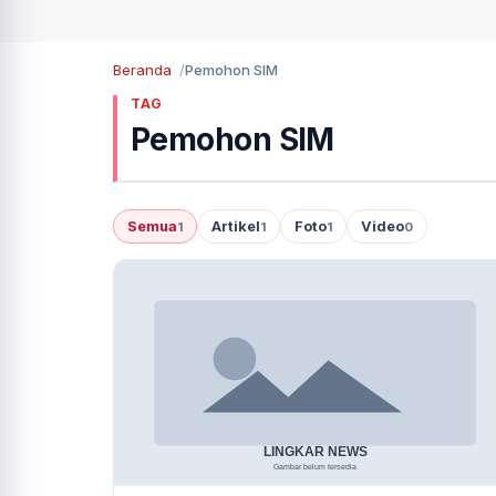
Beranda
Pemohon SIM
TAG
Pemohon SIM
Semua
Artikel
Foto
Video
1
1
1
0