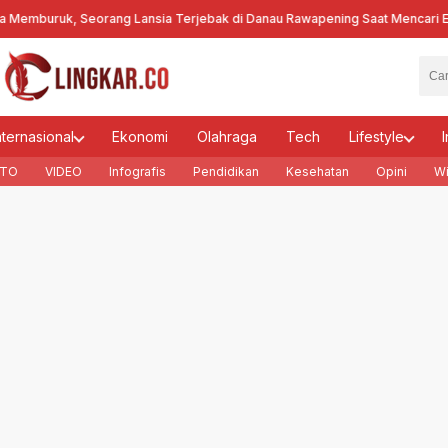
mburuk, Seorang Lansia Terjebak di Danau Rawapening Saat Mencari Enc
nternasional
Ekonomi
Olahraga
Tech
Lifestyle
I
TO
VIDEO
Infografis
Pendidikan
Kesehatan
Opini
Wi