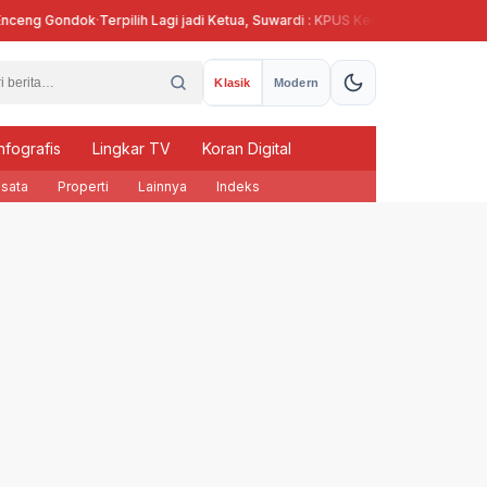
eng Gondok
·
Terpilih Lagi jadi Ketua, Suwardi : KPUS Kendal Siap Terlibat Sup
Klasik
Modern
nfografis
Lingkar TV
Koran Digital
sata
Properti
Lainnya
Indeks