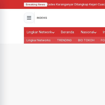
lahgunakan Tanah Bengkok, Kades Karanganyar Ditangkap Kejari
·
Cuaca Me
Breaking News
INDEKS
Lingkar Network
Beranda
Nasional
I
Lingkar Networks
TRENDING
BIO TOKOH
FO