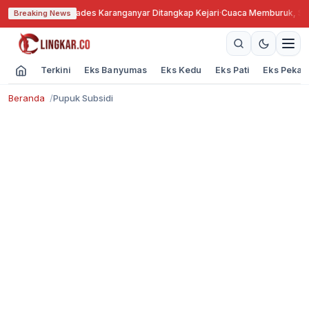
nah Bengkok, Kades Karanganyar Ditangkap Kejari
·
Cuaca Memburuk, Seora
Breaking News
Terkini
Eks Banyumas
Eks Kedu
Eks Pati
Eks Pekal
Beranda
Pupuk Subsidi