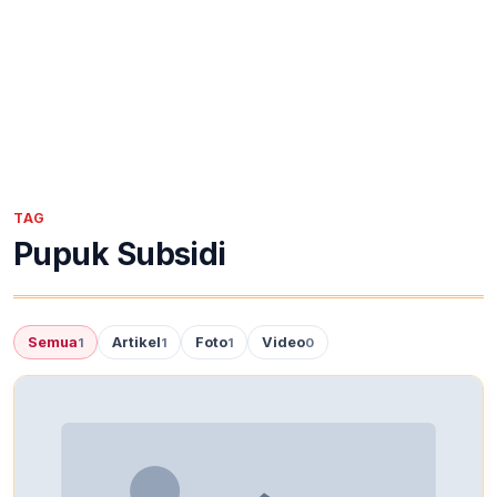
TAG
Pupuk Subsidi
Semua
Artikel
Foto
Video
1
1
1
0