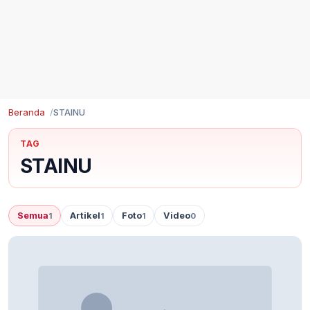
Beranda
STAINU
TAG
STAINU
Semua
Artikel
Foto
Video
1
1
1
0