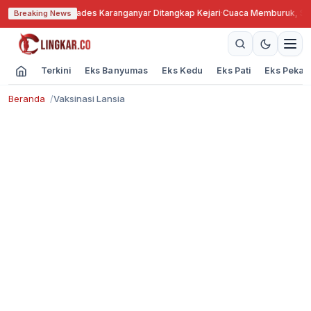
nah Bengkok, Kades Karanganyar Ditangkap Kejari
·
Cuaca Memburuk, Seora
Breaking News
Terkini
Eks Banyumas
Eks Kedu
Eks Pati
Eks Pekal
Beranda
Vaksinasi Lansia